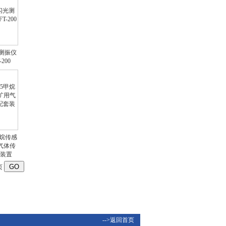
光测振仪
200
液体色度色差仪|废水色
度色差仪 型号：QSWT-
SS1
5甲烷传感
气体传
装置
超声波测厚仪型号：
页
KYMT-150
-->返回首页