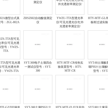
-802A微型台式真
ZHSZ602自动酸值测定
YWZU-TTA型透光率
HTY-MTF-GL
号：ZGL-802A
仪
仪/可见光透光仪/红外
板框过滤实验
光透射率测定仪/
S-TTA型可见光透
SYT-300电子土壤四合
HTY-MTF-CR传热实
SYT-60土壤酸
仪/可见光透光率
一测试仪型号：SYT-
验装置型号：HTY-
壤PH计/土壤
300
MTF-CR
：YWZS-TTA
型号：SYT-
MTF-GZ/DD洞道
SYT-300土壤PH计/土
HTY-MTF-FL/FJX非均
SYT-901土壤