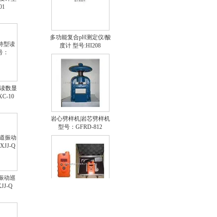
01
多功能复合pH测定仪/酸
度计 型号:HI208
型读数显
C-10
岩心劈样机|岩芯劈样机
型号：GFRD-812
道振动巡
J-Q
氯气检测仪|氯气泄漏浓
度检测仪 型号：FABJ-
50