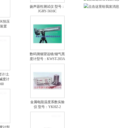
扬声器性测试仪 型号：
JGRY-5616C
/BK恒压
装置
数码测烟望远镜/烟气黑
度计型号：KWST-203A
度计/土
酸碱度计
60
金属电阻温度系数实验
仪 型号：YKHZ-2
湿度计型