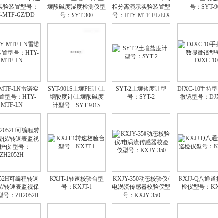
实验装置型号：
壤酸碱度湿度检测仪型
相分离演示实验装置型
号：SYT-9
-MTF-GZ/DD
号：SYT-300
号：HTY-MTF-FL/FJX
-MTF-LN雷诺实
SYT-901S土壤PH计/土
SYT-2土壤盐度计型
DJXC-10手持
置型号：HTY-
壤酸度计/土壤酸碱度
号：SYT-2
微镜型号：DJX
MTF-LN
计型号：SYT-901S
052H可编程转速
KXJT-1转速校验台型
KXJY-350动态校验仪/
KXJJ-Q八通
仪/转速表监视保
号：KXJT-1
电涡流传感器校验仪型
检仪型号：KXJ
型号：ZH2052H
号：KXJY-350