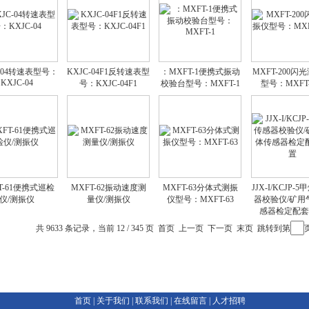
C-04转速表型号：
KXJC-04F1反转速表型
：MXFT-1便携式振动
MXFT-200闪
KXJC-04
号：KXJC-04F1
校验台型号：MXFT-1
型号：MXFT-
T-61便携式巡检
MXFT-62振动速度测
MXFT-63分体式测振
JJX-I/KCJP-
仪/测振仪
量仪/测振仪
仪型号：MXFT-63
器校验仪/矿用
感器检定配套
共 9633 条记录，当前 12 / 345 页
首页
上一页
下一页
末页
跳转到第
首页
|
关于我们
|
联系我们
|
在线留言
|
人才招聘