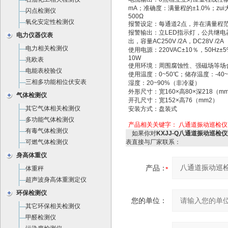
mA；准确度：满量程的±1.0%；zu
闪点检测仪
500Ω
氧化安定性检测仪
报警设定：每通道2点，并在满量程
报警输出：立LED指示灯，公共继电
电力仪器仪表
出，容量AC250V /2A，DC28V /2A
电力相关检测仪
使用电源：220VAC±10％，50Hz±
10W
兆欧表
使用环境：周围腐蚀性、强磁场等场
电能表校验仪
使用温度：0~50℃；储存温度：-40
三相多功能相位伏安表
湿度：20~90%（非冷凝）
外形尺寸：宽160×高80×深218（m
气体检测仪
开孔尺寸：宽152×高76（mm2）
其它气体相关检测仪
安装方式：盘装式
多功能气体检测仪
产品相关关键字：
八通道振动巡检仪
有毒气体检测仪
如果你对
KXJJ-Q八通道振动巡检仪
可燃气体检测仪
表直接与厂家联系：
身高体重仪
产品：
体重秤
超声波身高体重测定仪
环保检测仪
您的单位：
其它环保相关检测仪
甲醛检测仪