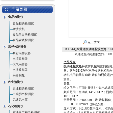
食品检测仪
食品相关检测仪
杂质度机
食品吊白块检测仪
食品农残检测仪
点击放大
采样检测设备
KXJJ-Q八通道振动巡检仪型号：KX
其它采样设备
八通道振动巡检仪型号：KXJ
土壤采样器
产
品
简
介
:
大气采样器
振动巡检仪是
种旋转机械装置的检测
水质采样器
备。它与SZ-6系列速度传感器相配
转机械的轴承振动峰-峰值和烈度进
采样钢瓶
测量。
农业监测仪
参数
输入信号：可同时接收8个磁电式速
农业相关检测仪
频响范围：振动表 14~200Hz；烈度
土壤肥力检测仪
10~100Hz
风速风向仪
测量范围：0~500μm（峰-峰振幅值
0~30.0mm/s（振动烈度）
石化检测仪
显示方式：3位LED数字显示，准确度：
石油化工相关检测仪
电流输出：8点相互立对应量程线性输出