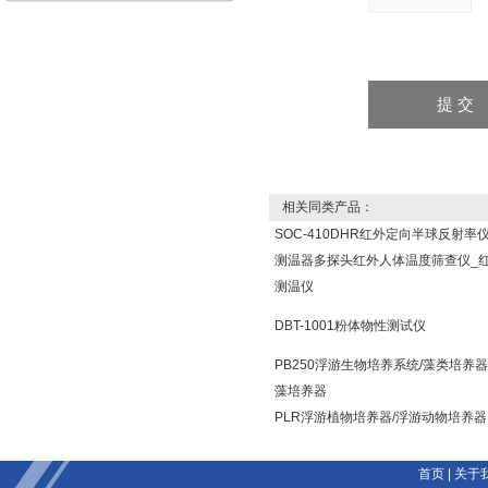
相关同类产品：
SOC-410DHR红外定向半球反射率
测温器多探头红外人体温度筛查仪_
测温仪
DBT-1001粉体物性测试仪
PB250浮游生物培养系统/藻类培养器
藻培养器
PLR浮游植物培养器/浮游动物培养器
首页
|
关于