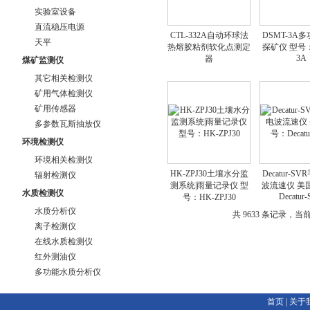
实验室设备
直流稳压电源
CTL-332A自动环球法
DSMT-3A
天平
热熔胶粘剂软化点测定
探矿仪 型号：
3A
器
煤矿监测仪
其它相关检测仪
矿用气体检测仪
矿用传感器
多参数瓦斯抽放仪
环境检测仪
环境相关检测仪
HK-ZPJ30土壤水分监
Decatur-S
辐射检测仪
测系统|雨量记录仪 型
波流速仪 美
水质检测仪
Decatur
号：HK-ZPJ30
水质分析仪
共 9633 条记录，当前
离子检测仪
在线水质检测仪
红外测油仪
多功能水质分析仪
首页
|
关于