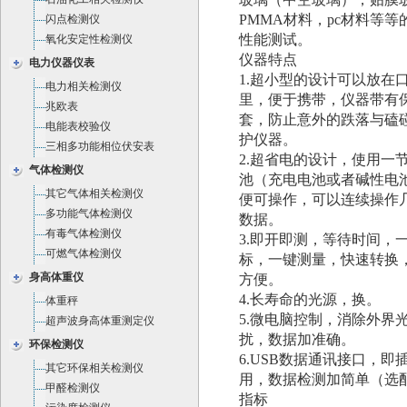
玻璃（中空玻璃），贴膜
PMMA材料，pc材料等等
闪点检测仪
性能测试。
氧化安定性检测仪
仪器特点
电力仪器仪表
1.超小型的设计可以放在
电力相关检测仪
里，便于携带，仪器带有
兆欧表
套，防止意外的跌落与磕
电能表校验仪
护仪器。
三相多功能相位伏安表
2.超省电的设计，使用一
气体检测仪
池（充电电池或者碱性电
其它气体相关检测仪
便可操作，可以连续操作
多功能气体检测仪
数据。
有毒气体检测仪
3.即开即测，等待时间，
可燃气体检测仪
标，一键测量，快速转换
身高体重仪
方便。
4.长寿命的光源，换。
体重秤
5.微电脑控制，消除外界
超声波身高体重测定仪
扰，数据加准确。
环保检测仪
6.USB数据通讯接口，即
其它环保相关检测仪
用，数据检测加简单（选
甲醛检测仪
指标