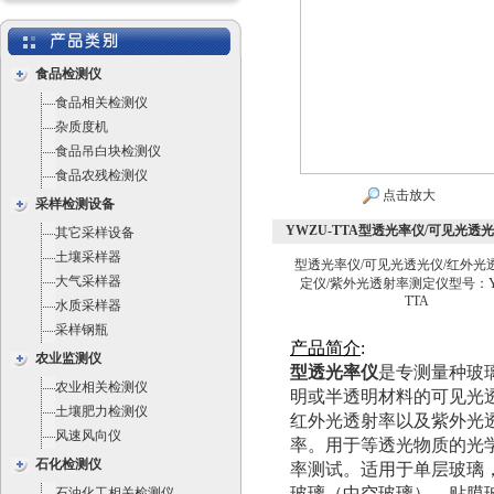
食品检测仪
食品相关检测仪
杂质度机
食品吊白块检测仪
食品农残检测仪
点击放大
采样检测设备
YWZU-TTA型透光率仪/可见光透
其它采样设备
土壤采样器
型透光率仪/可见光透光仪/红外光
大气采样器
定仪/紫外光透射率测定仪型号：Y
TTA
水质采样器
采样钢瓶
产
品
简
介
:
农业监测仪
型透光率仪
是专测量种玻
农业相关检测仪
明或半透明材料的可见光
土壤肥力检测仪
红外光透射率以及紫外光
风速风向仪
率。用于等透光物质的光
石化检测仪
率测试。适用于单层玻璃
石油化工相关检测仪