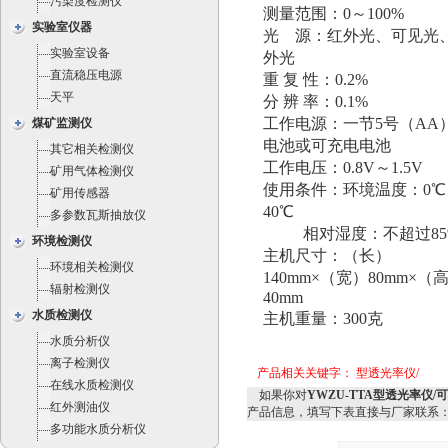
污染度检测仪
测量范围：0～100%
实验室仪器
光 源：红外光、可见光
实验室设备
外光
直流稳压电源
重 复 性：0.2%
天平
分 辨 率：0.1%
工作电源：一节5号（AA
煤矿监测仪
电池或可充电电池
其它相关检测仪
工作电压：0.8V～1.5V
矿用气体检测仪
使用条件：环境温度：0℃
矿用传感器
40℃
多参数瓦斯抽放仪
相对湿度：不超过85
环境检测仪
主机尺寸：（长）
环境相关检测仪
140mm×（宽）80mm×（
辐射检测仪
40mm
水质检测仪
主机重量：300克
水质分析仪
离子检测仪
产品相关关键字：
型透光率仪/
在线水质检测仪
如果你对
YWZU-TTA型透光率仪
红外测油仪
产品信息，填写下表直接与厂家联系
多功能水质分析仪