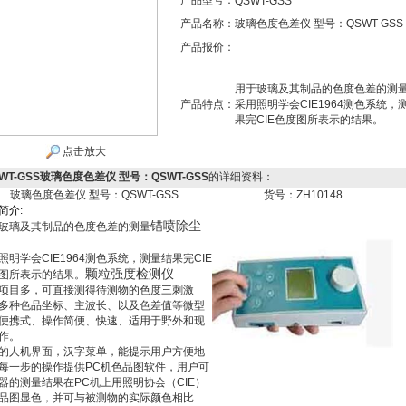
产品型号：
QSWT-GSS
产品名称：
玻璃色度色差仪 型号：QSWT-GSS
产品报价：
用于玻璃及其制品的色度色差的测
产品特点：
采用照明学会CIE1964测色系统，
果完CIE色度图所表示的结果。
点击放大
WT-GSS玻璃色度色差仪 型号：QSWT-GSS
的详细资料：
玻璃色度色差仪 型号：QSWT-GSS
货号：ZH10148
简
介
:
锚喷除尘
玻璃及其制品的色度色差的测量
。
照明学会CIE1964测色系统，测量结果完CIE
颗粒强度检测仪
图所表示的结果。
项目多，可直接测得待测物的色度三刺激
多种色品坐标、主波长、以及色差值等微型
便携式、操作简便、快速、适用于野外和现
作。
的人机界面，汉字菜单，能提示用户方便地
每一步的操作提供PC机色品图软件，用户可
器的测量结果在PC机上用照明协会（CIE）
品图显色，并可与被测物的实际颜色相比