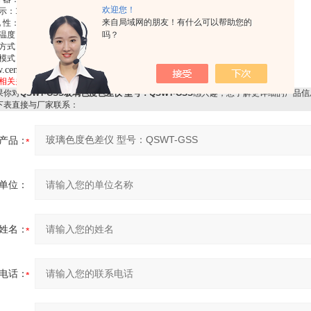
欢迎您！
示：128×64液晶显示器
来自局域网的朋友！有什么可以帮助您的
现 性：<1%（透射式） <3%（反射式）
吗？
温度：0～40℃
方式：反射式、透射式
模式：CIE1964测色系统 10度视场
.centrwin.com
相关关键字：
玻璃色度色差仪
你对
QSWT-GSS玻璃色度色差仪 型号：QSWT-GSS
感兴趣，想了解更详细的产品信
下表直接与厂家联系：
产品：
单位：
姓名：
电话：