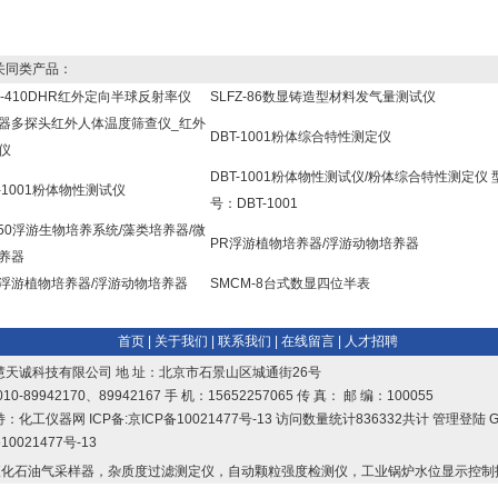
同类产品：
C-410DHR红外定向半球反射率仪
SLFZ-86数显铸造型材料发气量测试仪
器多探头红外人体温度筛查仪_红外
DBT-1001粉体综合特性测定仪
仪
DBT-1001粉体物性测试仪/粉体综合特性测定仪 
T-1001粉体物性测试仪
号：DBT-1001
250浮游生物培养系统/藻类培养器/微
PR浮游植物培养器/浮游动物培养器
养器
R浮游植物培养器/浮游动物培养器
SMCM-8台式数显四位半表
首页
|
关于我们
|
联系我们
|
在线留言
|
人才招聘
慧天诚科技有限公司 地 址：北京市石景山区城通街26号
10-89942170、89942167 手 机：15652257065 传 真： 邮 编：100055
持：
化工仪器网
ICP备:
京ICP备10021477号-13
访问数量统计836332共计
管理登陆
G
10021477号-13
化石油气采样器，杂质度过滤测定仪，自动颗粒强度检测仪，工业锅炉水位显示控制