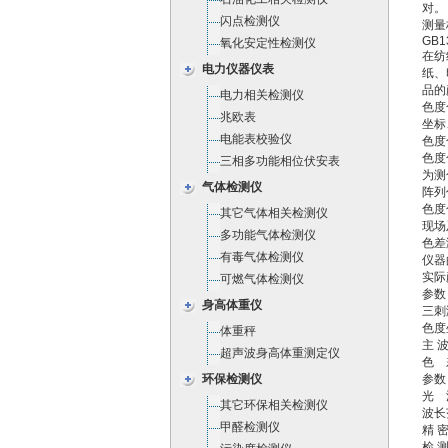
对。
闪点检测仪
测量标
GB1
氧化安定性检测仪
在纺
电力仪器仪表
纸、
品的
电力相关检测仪
色度
兆欧表
坐标
电能表校验仪
色度
色度
三相多功能相位伏安表
为测
气体检测仪
阵列
色度
其它气体相关检测仪
现场
多功能气体检测仪
色差
有毒气体检测仪
仪器
实际
可燃气体检测仪
参数
身高体重仪
三刺
色度坐
体重秤
主 
超声波身高体重测定仪
色 差
环保检测仪
参数
光 
其它环保相关检测仪
波长
甲醛检测仪
精 密
检 