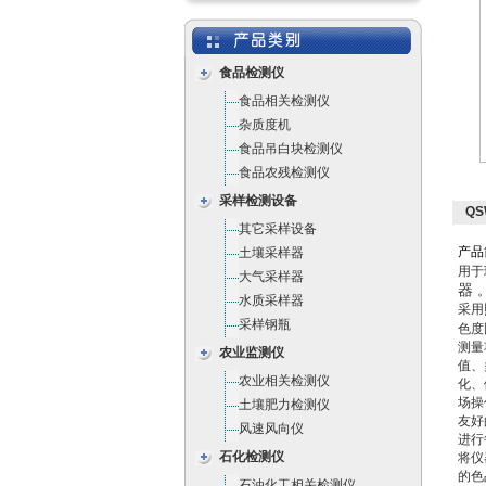
食品检测仪
食品相关检测仪
杂质度机
食品吊白块检测仪
食品农残检测仪
采样检测设备
QS
其它采样设备
产
品
土壤采样器
用于
大气采样器
器
水质采样器
采用
采样钢瓶
色度
测量
农业监测仪
值、
农业相关检测仪
化、
场操
土壤肥力检测仪
友好
风速风向仪
进行
石化检测仪
将仪
的色
石油化工相关检测仪