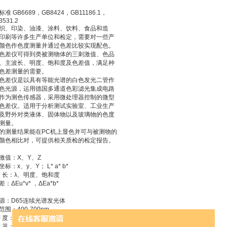
准 GB6689，GB8424，GB11186.1，
3531.2
织、印染、油漆、涂料、饮料、食品和造
印刷等许多生产单位和检定，需要对一些产
颜色作色度测量并通过色差比较实现配色。
色差仪可得到类被测物体的三刺激值、色品
、主波长、明度、饱和度及色差值，满足种
色差测量的需要。
色差仪是以具有等能光谱的白色发光二管作
色光源，运用德国多通道色彩滤光集成电路
作为测色传感器，采用微处理器控制的微型
色差仪。适用于分析测试实验室、工业生产
及野外对类液体、固体物以及玻璃物的色度
测量。
的测量结果能在PC机上显色并可与被测物的
颜色相比对，可提供相关质检的检定报告。
激值：X、Y、Z
标：x、y、Y； L* a* b*
波 长：λ、明度、饱和度
：ΔEu*v* ，ΔEa*b*
源：D65连续光谱发光体
范围：400-700nm
 度：0.001
测 器：颜色多通道滤光集成电路阵列