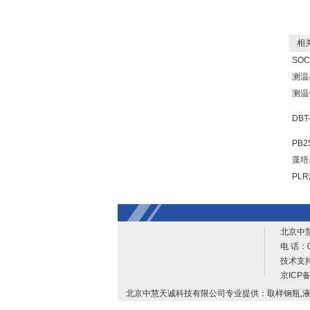
相关
SO
测温
测温
DB
PB
藻培
PL
北京中
电 话：0
技术支
京ICP备
北京中慧天诚科技有限公司专业提供：取样钢瓶,液