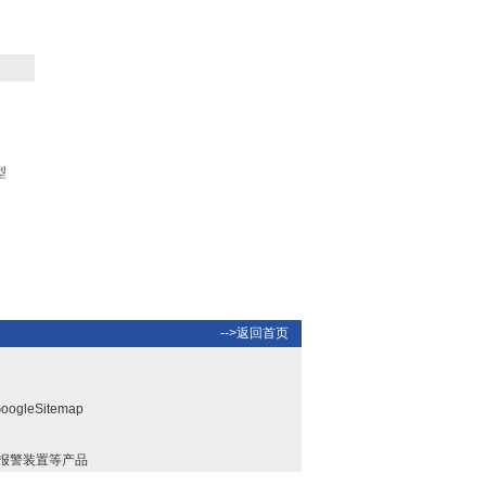
KYMT-150
水箱检漏仪|水箱压力测漏
型
检视组 型号：ZULQ-016
温度测试系统/检测仪器型
-->返回首页
号：BYTD-WD-120
oogleSitemap
报警装置等产品