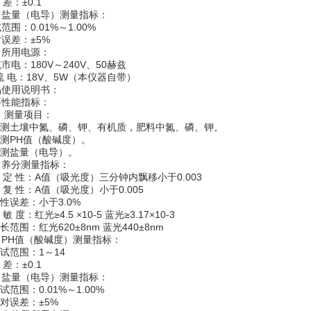
差：±0.1
、盐量（电导）测量指标：
范围：0.01%～1.00%
误差：±5%
、所用电源：
市电：180V～240V、50赫兹
流 电：18V、5W（本仪器自带）
品使用说明书：
要性能指标：
 测量项目：
.可测土壤中氮、磷、钾、有机质，肥料中氮、磷、钾。
可测PH值（酸碱度）。
可测盐量（电导）。
、养分测量指标：
稳 定 性：A值（吸光度）三分钟内飘移小于0.003
重 复 性：A值（吸光度）小于0.005
线性误差：小于3.0%
 敏 度：红光≥4.5 ×10-5 蓝光≥3.17×10-3
波长范围：红光620±8nm 蓝光440±8nm
、PH值（酸碱度）测量指标：
测试范围：1～14
 差：±0.1
、盐量（电导）测量指标：
测试范围：0.01%～1.00%
相对误差：±5%