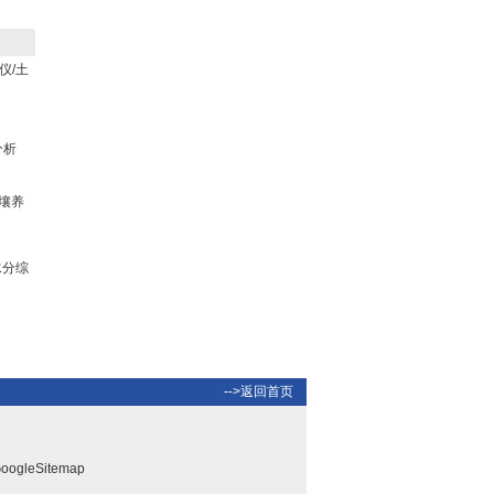
仪/土
多功能复合pH测定仪/酸
度计 型号:HI208
分析
土壤养
水分综
-->返回首页
oogleSitemap