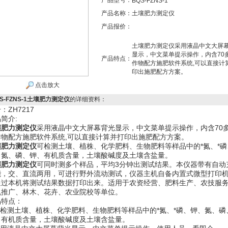
产品型号：
BQS-FZNS-1
产品名称：
土壤肥力测定仪
产品报价：
土壤肥力测定仪采用液晶中文大屏
显示，中文菜单提示操作，内含70
产品特点：
作物配方施肥软件系统,可以直接计
印出施肥配方方案。
点击放大
S-FZNS-1土壤肥力测定仪
的详细资料：
：ZH7217
简介:
壤肥力测定仪
采用液晶中文大屏幕背光显示，中文菜单提示操作，内含70
作物配方施肥软件系统,可以直接计算并打印出施肥配方方案。
壤肥力测定仪
可检测土壤、植株、化学肥料、生物肥料等样品中的*氮、*磷
、氮、磷、钾、有机质含量，土壤酸碱度及土壤含盐量。
壤肥力测定仪
可同时测多个样品，平均3分钟出测试结果。本仪器带有自动
能，交、直流两用，可进行野外流动测试，仪器主机自备内置式微型打印
通过本机将测试结果数据打印出来。适用于农资经营、肥料生产、农技服
机推广、林木、花卉、农业院校等单位。
品特点：
.可检测土壤、植株、化学肥料、生物肥料等样品中的*氮、*磷、钾、氮、磷
、有机质含量，土壤酸碱度及土壤含盐量。