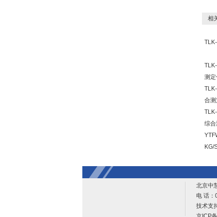
相关
TL
TL
测定
TL
合测
TL
综合
YTF
KG
北京中
电 话：0
技术支
京ICP备