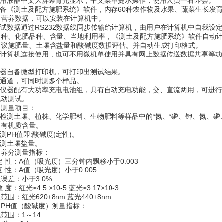
.采用液晶中文大屏幕背光显示，中文菜单提示操作，使用人员一看即会。
.配备《测土及配方施肥系统》软件，内存60种农作物及水果、蔬菜生长发
的营养数据，可以安装在计算机中。
测试数据通过RS232数据线同步传输给计算机，由用户在计算机中自我设
品种、化肥品种、含量、当地利用率，《测土及配方施肥系统》软件自动
建议施肥量、土壤含盐量和酸碱度数据评估。并自动生成打印格式。
.与计算机连接使用，也可不用微机单使用并具有网上数据传送数据共享等功
。
.仪器自备微型打印机，可打印出测试结果。
多通道，可同时测多个样品。
.本仪器配有大功率充电电池组，具有自动充电功能，交、直流两用，可进
流动测试。
、测量项目：
.可检测土壤、植株、化学肥料、生物肥料等样品中的*氮、*磷、钾、氮、磷
、有机质含量。
可测PH值即:酸碱度(定性)。
可测土壤盐量。
、养分测量指标：
定 性：A值（吸光度）三分钟内飘移小于0.003
复 性：A值（吸光度）小于0.005
误差：小于3.0%
 度：红光≥4.5 ×10-5 蓝光≥3.17×10-3
范围：红光620±8nm 蓝光440±8nm
、PH值（酸碱度）测量指标：
范围：1～14