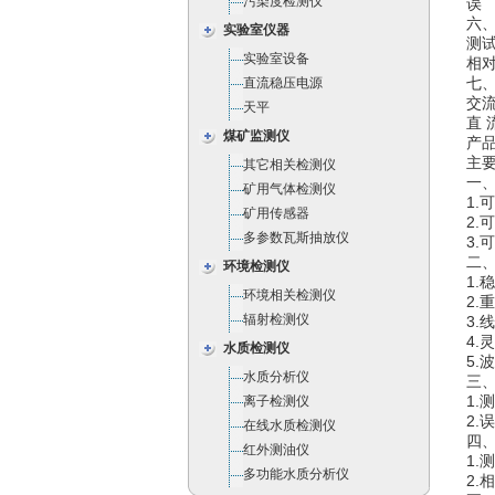
污染度检测仪
误 
六
实验室仪器
测试
实验室设备
相对
七
直流稳压电源
交流
天平
直 
煤矿监测仪
产
主
其它相关检测仪
一、
矿用气体检测仪
1
矿用传感器
2.
多参数瓦斯抽放仪
3.
二
环境检测仪
1.
环境相关检测仪
2.
辐射检测仪
3.
4.灵
水质检测仪
5.
水质分析仪
三
1.
离子检测仪
2.误
在线水质检测仪
四
红外测油仪
1.
多功能水质分析仪
2.