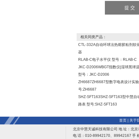
相关同类产品：
CTL-332A自动环球法热熔胶粘剂软
器
RLAB-C电子水平仪 型号：RLAB-C
JKC-D2006WBGT指数仪|湿球黑
型号：JKC-D2006
ZH6687ZH6687型数字电表设计实验
号:ZH6687
SHZ-SFT163SHZ-SFT163型中慧
路表 型号:SHZ-SFT163
首页
|
关于
北京中慧天诚科技有限公司 地 址：北京
电 话：010-89942170、89942167 手 