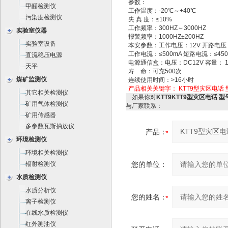
参数：
甲醛检测仪
工作温度：-20℃～+40℃
污染度检测仪
失 真 度：≤10%
工作频率：300HZ～3000HZ
实验室仪器
报警频率：1000HZ±200HZ
实验室设备
本安参数：工作电压：12V 开路电压
工作电流：≤500mA 短路电流：≤450
直流稳压电源
电源通信盒：电压：DC12V 容量： 1
天平
寿 命：可充500次
煤矿监测仪
连续使用时间：>16小时
产品相关关键字：
KTT9型灾区电话 型
其它相关检测仪
如果你对
KTT9KTT9型灾区电话 型号
矿用气体检测仪
与厂家联系：
矿用传感器
多参数瓦斯抽放仪
产品：
环境检测仪
环境相关检测仪
辐射检测仪
您的单位：
水质检测仪
水质分析仪
您的姓名：
离子检测仪
在线水质检测仪
红外测油仪