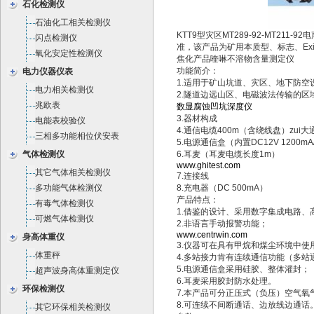
石化检测仪
石油化工相关检测仪
KTT9型灾区MT289-92-MT211-92
闪点检测仪
准，该产品为矿用本质型、标志、Exi
氧化安定性检测仪
焦化产品喹啉不溶物含量测定仪
功能简介：
电力仪器仪表
1.适用于矿山坑道、灾区、地下防
电力相关检测仪
2.隧道边远山区、电磁波法传输的区
兆欧表
数显腐蚀凹坑深度仪
3.器材构成
电能表校验仪
4.通信电缆400m（含绕线盘）zui大
三相多功能相位伏安表
5.电源通信盒（内置DC12V 1200m
气体检测仪
6.耳麦（耳麦电缆长度1m）
www.ghitest.com
其它气体相关检测仪
7.连接线
多功能气体检测仪
8.充电器（DC 500mA）
产品特点：
有毒气体检测仪
1.借鉴的设计、采用数字集成电路、
可燃气体检测仪
2.非语言手动报警功能；
www.centrwin.com
身高体重仪
3.仪器可在具有甲烷和煤尘环境中
体重秤
4.多站接力肯有连续通信功能（多站通
5.电源通信盒采用硅胶、整体灌封；
超声波身高体重测定仪
6.耳麦采用胶封防水处理。
环保检测仪
7.本产品可分正压式（负压）空气
8.可连续不间断通话、边放线边通话
其它环保相关检测仪