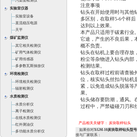
污染度检测仪
注意事项
实验室仪器
钻头在开始使用时与其他
实验室设备
多区别，在取样5-6个样
直流稳压电源
达到以上效果。
天平
本产品只适用于碳素行业
煤矿监测仪
它途，产生的不良后果，
概不负责。
其它相关检测仪
钻头在钻机上要合理存放
矿用气体检测仪
粉尘等杂物进入钻头内部
矿用传感器
检测结果。
多参数瓦斯抽放仪
钻头在取样过程前请查验
环境检测仪
位，核实钻头丝扣与钻机
环境相关检测仪
紧，以免造成钻头脱落等
辐射检测仪
果。
水质检测仪
钻头储存要防潮，通风。
水质分析仪
过程中，严禁磕碰刀刃和
离子检测仪
在线水质检测仪
产品相关关键字：
炭块取样钻头
红外测油仪
如果你对
XGM-10炭块取样钻头型号：
多功能水质分析仪
接与厂家联系：