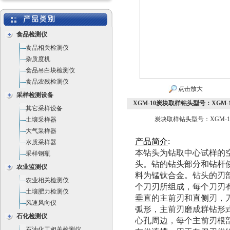
食品检测仪
食品相关检测仪
杂质度机
食品吊白块检测仪
食品农残检测仪
点击放大
采样检测设备
XGM-10炭块取样钻头型号：XGM-1
其它采样设备
炭块取样钻头型号：XGM-1
土壤采样器
大气采样器
产
品
简
介
:
水质采样器
本钻头为钻取中心试样的
采样钢瓶
头。钻的钻头部分和钻杆
农业监测仪
料为锰钛合金。钻头的刃
农业相关检测仪
个刀刃所组成，每个刀刃
土壤肥力检测仪
垂直的主前刃和直侧刃，
风速风向仪
弧形，主前刃磨成群钻形
石化检测仪
心孔周边，每个主前刃根
石油化工相关检测仪