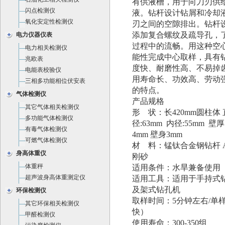
有供液槽，用于向刀刃供
闪点检测仪
液。钻杆设计钻屑和冷却
氧化安定性检测仪
刃之间的空隙排出。钻杆
添加复合螺纹及疏导孔，
电力仪器仪表
过程中的流畅。用这种空
电力相关检测仪
能性完成中心取样，具有
兆欧表
度快、耐磨性高、不易掉
电能表校验仪
用寿命长、功效高、劳动
三相多功能相位伏安表
的特点。
气体检测仪
产品规格
其它气体相关检测仪
形 状：长420mm圆柱体 
多功能气体检测仪
径:63mm 内径:55mm 壁
有毒气体检测仪
4mm 壁身3mm
可燃气体检测仪
材 料：锰钛合金钢钻杆 
身高体重仪
刚砂
体重秤
适用条件：水旱兼备使用
超声波身高体重测定仪
适用工具：适用于手持式
及架式钻孔机
环保检测仪
取样时间：5分钟左右/单
其它环保相关检测仪
快）
甲醛检测仪
使用寿命：300-350组