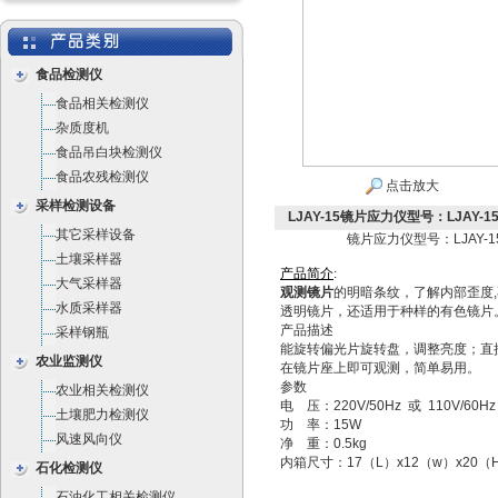
食品检测仪
食品相关检测仪
杂质度机
食品吊白块检测仪
食品农残检测仪
点击放大
采样检测设备
LJAY-15镜片应力仪型号：LJAY-1
其它采样设备
镜片应力仪型号：LJAY-1
土壤采样器
产
品
简
介
:
大气采样器
观测镜片
的明暗条纹，了解内部歪度
水质采样器
透明镜片，还适用于种样的有色镜片
产品描述
采样钢瓶
能旋转偏光片旋转盘，调整亮度；直
农业监测仪
在镜片座上即可观测，简单易用。
参数
农业相关检测仪
电 压：220V/50Hz 或 110V/60Hz
土壤肥力检测仪
功 率：15W
风速风向仪
净 重：0.5kg
内箱尺寸：17（L）x12（w）x20（
石化检测仪
石油化工相关检测仪