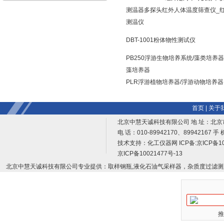
测温器多探头红外人体温度筛查仪_
测温仪
DBT-1001粉体物性测试仪
PB250浮游生物培养系统/藻类培养器
藻培养器
PLR浮游植物培养器/浮游动物培养器
首页
|
关于
北京中慧天诚科技有限公司 地 址：北京
电 话：010-89942170、89942167 手 
技术支持：
化工仪器网
ICP备:
京ICP备10
京ICP备10021477号-13
北京中慧天诚科技有限公司专业提供：取样钢瓶,液化石油气采样器，杂质度过滤测
推