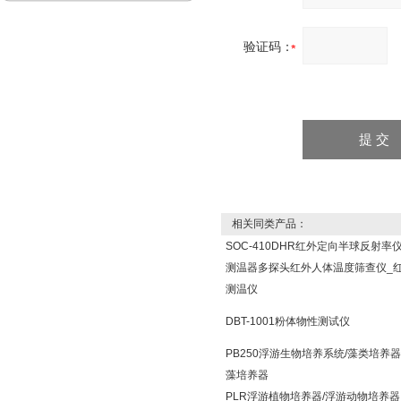
验证码：
相关同类产品：
SOC-410DHR红外定向半球反射率
测温器多探头红外人体温度筛查仪_
测温仪
DBT-1001粉体物性测试仪
PB250浮游生物培养系统/藻类培养器
藻培养器
PLR浮游植物培养器/浮游动物培养器