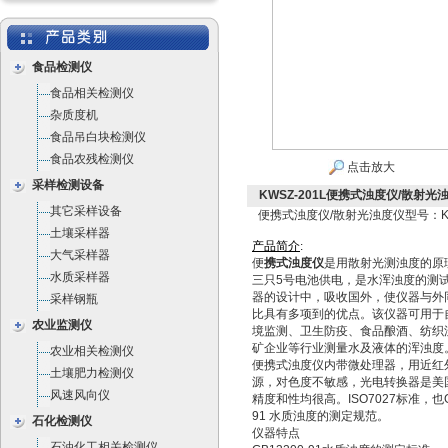
食品检测仪
食品相关检测仪
杂质度机
食品吊白块检测仪
食品农残检测仪
点击放大
采样检测设备
KWSZ-201L便携式浊度仪/散射光浊
其它采样设备
便携式浊度仪/散射光浊度仪型号：KWS
土壤采样器
产
品
简
介
:
大气采样器
便
携式浊度仪
是用散射光测浊度的原
水质采样器
三只5号电池供电，是水浑浊度的测
器的设计中，吸收国外，使仪器与外
采样钢瓶
比具有多项到的优点。该仪器可用于
农业监测仪
境监测、卫生防疫、食品酿酒、纺织
矿企业等行业测量水及液体的浑浊度
农业相关检测仪
便携式浊度仪内带微处理器，用近红
土壤肥力检测仪
源，对色度不敏感，光电转换器是美
风速风向仪
精度和性均很高。ISO7027标准，也GB
91 水质浊度的测定规范。
石化检测仪
仪器特点
石油化工相关检测仪