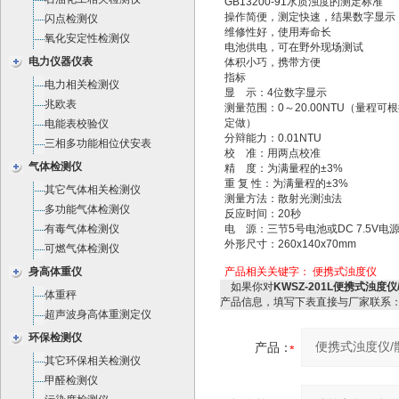
GB13200-91水质浊度的测定标准
操作简便，测定快速，结果数字显示
闪点检测仪
维修性好，使用寿命长
氧化安定性检测仪
电池供电，可在野外现场测试
电力仪器仪表
体积小巧，携带方便
指标
电力相关检测仪
显 示：4位数字显示
兆欧表
测量范围：0～20.00NTU（量程可
定做）
电能表校验仪
分辩能力：0.01NTU
三相多功能相位伏安表
校 准：用两点校准
气体检测仪
精 度：为满量程的±3%
重 复 性：为满量程的±3%
其它气体相关检测仪
测量方法：散射光测浊法
多功能气体检测仪
反应时间：20秒
有毒气体检测仪
电 源：三节5号电池或DC 7.5V电
外形尺寸：260x140x70mm
可燃气体检测仪
身高体重仪
产品相关关键字：
便携式浊度仪
如果你对
KWSZ-201L便携式浊度仪
体重秤
产品信息，填写下表直接与厂家联系
超声波身高体重测定仪
环保检测仪
产品：
其它环保相关检测仪
甲醛检测仪