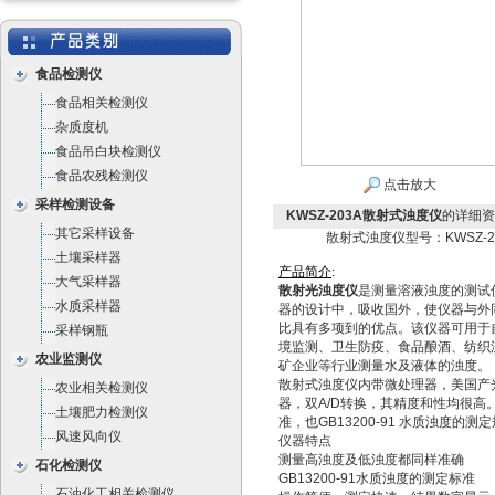
食品检测仪
食品相关检测仪
杂质度机
食品吊白块检测仪
食品农残检测仪
点击放大
采样检测设备
KWSZ-203A散射式浊度仪
的详细资
其它采样设备
散射式浊度仪型号：KWSZ-2
土壤采样器
产
品
简
介
:
大气采样器
散射光浊度仪
是测量溶液浊度的测试
水质采样器
器的设计中，吸收国外，使仪器与外
比具有多项到的优点。该仪器可用于
采样钢瓶
境监测、卫生防疫、食品酿酒、纺织
农业监测仪
矿企业等行业测量水及液体的浊度。
散射式浊度仪内带微处理器，美国产
农业相关检测仪
器，双A/D转换，其精度和性均很高。I
土壤肥力检测仪
准，也GB13200-91 水质浊度的测
风速风向仪
仪器特点
测量高浊度及低浊度都同样准确
石化检测仪
GB13200-91水质浊度的测定标准
石油化工相关检测仪