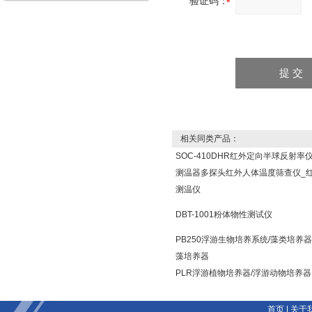
验证码：
相关同类产品：
SOC-410DHR红外定向半球反射率
测温器多探头红外人体温度筛查仪_
测温仪
DBT-1001粉体物性测试仪
PB250浮游生物培养系统/藻类培养器
藻培养器
PLR浮游植物培养器/浮游动物培养器
首页
|
关于