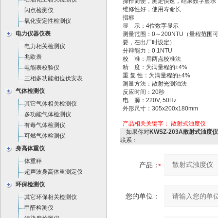
操作简便，测定快速，结果数字显示
维修性好，使用寿命长
闪点检测仪
指标
氧化安定性检测仪
显 示：4位数字显示
电力仪器仪表
测量范围：0～200NTU（量程范围
要，在出厂时设定）
电力相关检测仪
分辩能力：0.1NTU
兆欧表
校 准：用两点校准法
精 度：为满量程的±4%
电能表校验仪
重 复 性：为满量程的±4%
三相多功能相位伏安表
测量方法：散射光测浊法
气体检测仪
反应时间：20秒
电 源：220V, 50Hz
其它气体相关检测仪
外形尺寸：305x200x180mm
多功能气体检测仪
产品相关关键字：
散射式浊度仪
有毒气体检测仪
如果你对
KWSZ-203A散射式浊度仪
可燃气体检测仪
联系：
身高体重仪
体重秤
产品：
超声波身高体重测定仪
环保检测仪
您的单位：
其它环保相关检测仪
甲醛检测仪