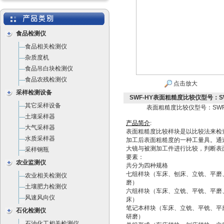
食品检测仪
食品相关检测仪
杂质度机
食品吊白块检测仪
食品农残检测仪
点击放大
采样检测设备
SWF-HY表面粗糙度比较仪型号：SW
其它采样设备
表面粗糙度比较仪型号：SWF
土壤采样器
产
品
简
介
:
大气采样器
表面粗糙度比较样块是以比较法来检
水质采样器
加工后表面粗糙度的一种工量具。通
大镜与被测加工件进行比较，判断表
采样钢瓶
要素：
农业监测仪
共分为四种规格
七组样块（车床、刨床、立铣、平磨
农业相关检测仪
磨）
土壤肥力检测仪
六组样块（车床、立铣、平铣、平磨
风速风向仪
床）
笔记本样块（车床、立铣、平铣、平
石化检测仪
研磨）
石油化工相关检测仪