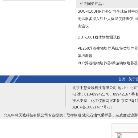
相关同类产品：
SOC-410DHR红外定向半球反射率
测温器多探头红外人体温度筛查仪_
测温仪
DBT-1001粉体物性测试仪
PB250浮游生物培养系统/藻类培养器
藻培养器
PLR浮游植物培养器/浮游动物培养器
首页
|
关于
北京中慧天诚科技有限公司 地 址：北京
电 话：010-89942170、89942167 手 
技术支持：
化工仪器网
ICP备:
京ICP备10
京ICP备10021477号-13
北京中慧天诚科技有限公司专业提供：取样钢瓶,液化石油气采样器，杂质度过滤测