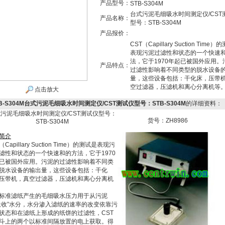
产品型号：
STB-S304M
台式污泥毛细吸水时间测定仪/CST
产品名称：
型号：STB-S304M
产品报价：
CST（Capillary Suction Time
表现污泥过滤性和状态的一个快速
法，它于1970年起已被国外应用。
产品特点：
过滤性影响着不同类型的脱水设备
量，这些设备包括：干化床，压带
空过滤器，压滤机和离心分离机等
点击放大
B-S304M台式污泥毛细吸水时间测定仪/CST测试仪型号：STB-S304M
的详细资料：
污泥毛细吸水时间测定仪/CST测试仪型号：
货号：ZH8986
STB-S304M
简
介
（Capillary Suction Time）的测试是表现污
滤性和状态的一个快速和的方法，它于1970
已被国外应用。污泥的过滤性影响着不同类
脱水设备的输出量，这些设备包括：干化
压带机，真空过滤器，压滤机和离心分离机
标准滤纸产生的毛细吸水压力用于从污泥
吸收”水分，水分渗入滤纸的速率的改变依靠污
状态和在滤纸上形成的纸饼的过滤性，CST
斗上的两个以标准间隔放置的电上获取。得