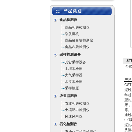
食品检测仪
食品相关检测仪
杂质度机
食品吊白块检测仪
食品农残检测仪
采样检测设备
ST
其它采样设备
台式
土壤采样器
大气采样器
产
品
水质采样器
CST
采样钢瓶
泥过
年起
农业监测仪
型的
农业相关检测仪
床，
土壤肥力检测仪
等。
通过
风速风向仪
中“
石化检测仪
泥的
从漏
石油化工相关检测仪