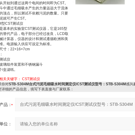
从开始到通过这两个电间的时间即为CST。
斗中通过毛细吸水产生的力量远远大于流体
的顶点，所以测试不依赖污泥的数量。只要
泥就可产生CST。
4M型CST测试仪
T是基本的实验室CST测试仪器，它是165型
T的替代产品，电子部分已经过改良，LCD取
械计算器，仪器的设计和测试遵循欧洲和美
准。电源输入供应可设定为标准。
尺寸：22×16×7cm
：
T测试仪
玻璃组件装置和不锈钢漏斗
0个/盒滤纸。
相关关键字：
CST测试仪
你对
STB-S304M台式污泥毛细吸水时间测定仪/CST测试仪型号：STB-S304M
感兴
更详细的产品信息，填写下表直接与厂家联系：
产品：
单位：