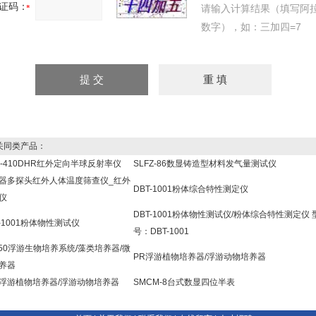
证码：
请输入计算结果（填写阿
数字），如：三加四=7
同类产品：
C-410DHR红外定向半球反射率仪
SLFZ-86数显铸造型材料发气量测试仪
器多探头红外人体温度筛查仪_红外
DBT-1001粉体综合特性测定仪
仪
DBT-1001粉体物性测试仪/粉体综合特性测定仪 
T-1001粉体物性测试仪
号：DBT-1001
250浮游生物培养系统/藻类培养器/微
PR浮游植物培养器/浮游动物培养器
养器
R浮游植物培养器/浮游动物培养器
SMCM-8台式数显四位半表