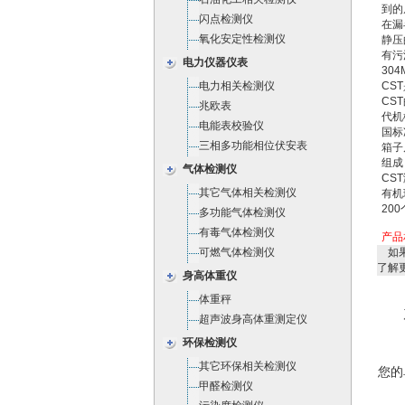
到的
闪点检测仪
在漏
氧化安定性检测仪
静压
有污
电力仪器仪表
30
电力相关检测仪
CS
CS
兆欧表
代机
电能表校验仪
国标
三相多功能相位伏安表
箱子
组成
气体检测仪
CS
其它气体相关检测仪
有机
20
多功能气体检测仪
有毒气体检测仪
产品
可燃气体检测仪
如果
了解
身高体重仪
体重秤
超声波身高体重测定仪
环保检测仪
其它环保相关检测仪
您的
甲醛检测仪