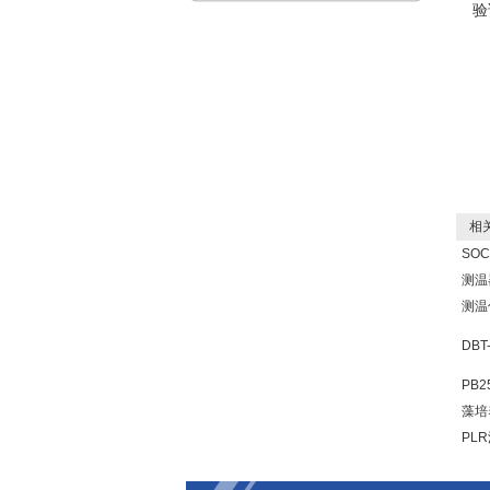
验
相关
SO
测温
测温
DB
PB
藻培
PL