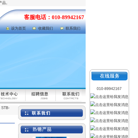
产品。
客服电话：010-89942167
岩心劈样机|岩芯劈样机
型号：GFRD-812
设为首页
收藏我们
联系我们
氯气检测仪|氯气泄漏浓度
检测仪 型号：FABJ-50
010-89942167
STB-
液体色度色差仪|废水色度
色差仪 型号：QSWT-
SS1