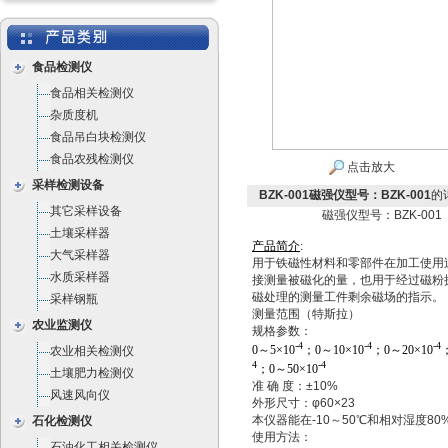
食品检测仪
食品相关检测仪
杂质度机
食品吊白块检测仪
食品农残检测仪
点击放大
采样检测设备
BZK-001磁强仪型号：BZK-001
的
其它采样设备
磁强仪型号：BZK-001
土壤采样器
产
品
简
介
:
大气采样器
用于铁磁性材料和零部件在加工使用
水质采样器
接测量被磁化的量，也用于经过磁粉
磁处理的测量工件剩余磁场的指示。
采样钢瓶
测量范围（特斯拉）
农业监测仪
规格参数：
-4
-4
-4
0
～
5
×
10
；
0
～
10
×
10
；
0
～
20
×
10
农业相关检测仪
4
-4
；
0
～
50
×
10
土壤肥力检测仪
准 确 度：±10%
风速风向仪
外形尺寸：φ60×23
本仪器能在-10～50℃和相对湿度8
石化检测仪
使用方法：
石油化工相关检测仪