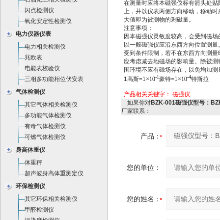
在测量时应将本磁强仪标有箭头处贴
闪点检测仪
上，并以仪表两侧方向移动，移动时所
大值即为被测物的剩磁量。
氧化安定性检测仪
注意事项：
电力仪器仪表
因本磁强仪灵敏度较高，会受到磁场
以一般磁强仪应沿东西方向位置测量
电力相关检测仪
受到条件限制，若不在东西方向测量
兆欧表
应考虑减去地磁场的影响量。除被测
电能表校验仪
围环境不应有磁场存在，以免增加测
-1
-4
三相多功能相位伏安表
1高斯=1×
10
豪特=1×
10
特斯拉
气体检测仪
产品相关关键字：
磁强仪
如果你对
BZK-001磁强仪型号：BZK
其它气体相关检测仪
厂家联系：
多功能气体检测仪
有毒气体检测仪
产品：
可燃气体检测仪
身高体重仪
体重秤
您的单位：
超声波身高体重测定仪
环保检测仪
您的姓名：
其它环保相关检测仪
甲醛检测仪