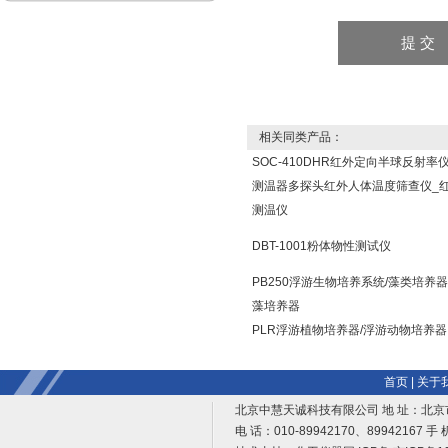
相关同类产品：
SOC-410DHR红外定向半球反射率
测温器多探头红外人体温度筛查仪_
测温仪
DBT-1001粉体物性测试仪
PB250浮游生物培养系统/藻类培养器
藻培养器
PLR浮游植物培养器/浮游动物培养器
首页
|
关于
北京中慧天诚科技有限公司 地 址：北京
电 话：010-89942170、89942167 手 