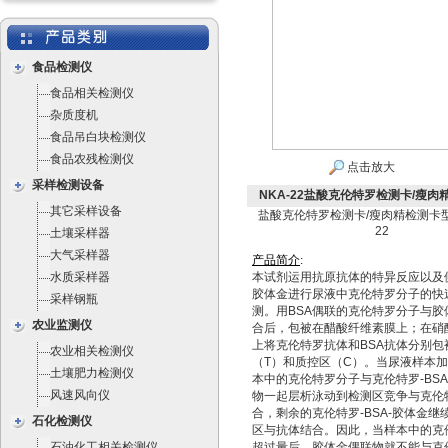
食品检测仪
食品相关检测仪
杂质度机
食品吊白块检测仪
食品农残检测仪
点击放大
采样检测设备
NKA-22盐酸克伦特罗检测卡/瘦肉
其它采样设备
盐酸克伦特罗检测卡/瘦肉精检测卡型
22
土壤采样器
大气采样器
产
品
简
介
:
水质采样器
本试剂运用抗原抗体的特异反应以及
胶体金进行尿液中克伦特罗分子的快
采样钢瓶
测。用BSA偶联的克伦特罗分子与胶
农业监测仪
合后，包被在醋酸纤维素膜上；在硝
上将克伦特罗抗体和BSA抗体分别包
农业相关检测仪
（T）和质控区（C）。当尿液样本
土壤肥力检测仪
本中的克伦特罗分子与克伦特罗-BSA
风速风向仪
物一起层析泳动到检测区竞争与克伦
合，剩余的克伦特罗-BSA-胶体金继
石化检测仪
区与抗体结合。因此，当样本中的克
石油化工相关检测仪
超过量后，胶体金偶联物就不能与克