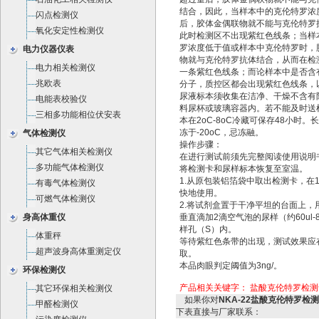
结合，因此，当样本中的克伦特罗浓
闪点检测仪
后，胶体金偶联物就不能与克伦特罗
氧化安定性检测仪
此时检测区不出现紫红色线条；当样
罗浓度低于值或样本中克伦特罗时，
电力仪器仪表
物就与克伦特罗抗体结合，从而在检
电力相关检测仪
一条紫红色线条；而论样本中是否含
兆欧表
分子，质控区都会出现紫红色线条，
尿液标本须收集在洁净、干燥不含有
电能表校验仪
料尿杯或玻璃容器内。若不能及时送
三相多功能相位伏安表
本在2oC-8oC冷藏可保存48小时。
冻于-20oC，忌冻融。
气体检测仪
操作步骤：
其它气体相关检测仪
在进行测试前须先完整阅读使用说明
多功能气体检测仪
将检测卡和尿样标本恢复至室温。
1.从原包装铝箔袋中取出检测卡，在
有毒气体检测仪
快地使用。
可燃气体检测仪
2.将试剂盒置于干净平坦的台面上，
身高体重仪
垂直滴加2滴空气泡的尿样（约60ul-8
样孔（S）内。
体重秤
等待紫红色条带的出现，测试效果应
超声波身高体重测定仪
取。
本品肉眼判定阈值为3ng/。
环保检测仪
产品相关关键字：
盐酸克伦特罗检测
其它环保相关检测仪
如果你对
NKA-22盐酸克伦特罗检
甲醛检测仪
下表直接与厂家联系：