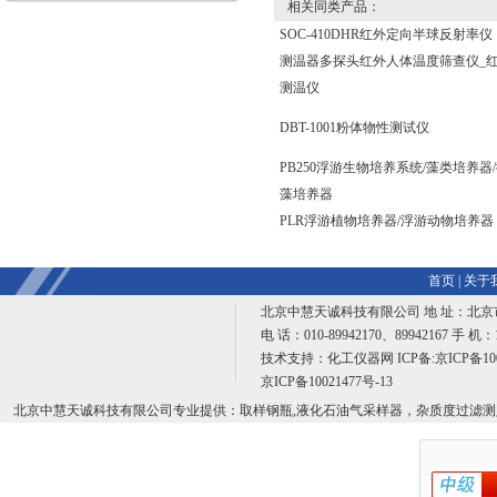
相关同类产品：
SOC-410DHR红外定向半球反射率仪
测温器多探头红外人体温度筛查仪_
测温仪
DBT-1001粉体物性测试仪
PB250浮游生物培养系统/藻类培养器
藻培养器
PLR浮游植物培养器/浮游动物培养器
首页
|
关于
北京中慧天诚科技有限公司 地 址：北京
电 话：010-89942170、89942167 手 机：
技术支持：
化工仪器网
ICP备:
京ICP备100
京ICP备10021477号-13
北京中慧天诚科技有限公司专业提供：取样钢瓶,液化石油气采样器，杂质度过滤测