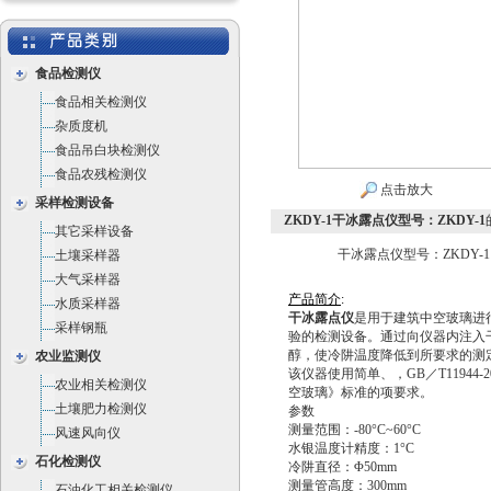
食品检测仪
食品相关检测仪
杂质度机
食品吊白块检测仪
食品农残检测仪
点击放大
采样检测设备
ZKDY-1干冰露点仪型号：ZKDY-1
其它采样设备
干冰露点仪型号：ZKDY-1
土壤采样器
大气采样器
产
品
简
介
:
水质采样器
干冰露点仪
是用于建筑中空玻璃进
采样钢瓶
验的检测设备。通过向仪器内注入
醇，使冷阱温度降低到所要求的测
农业监测仪
该仪器使用简单、，GB／T11944-2
农业相关检测仪
空玻璃》标准的项要求。
土壤肥力检测仪
参数
测量范围：-80°C~60°C
风速风向仪
水银温度计精度：1°C
石化检测仪
冷阱直径：Φ50mm
测量管高度：300mm
石油化工相关检测仪