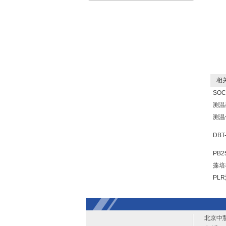
相关
SO
测温
测温
DB
PB
藻培
PL
北京中