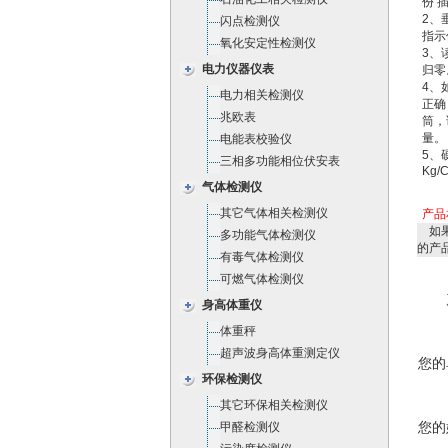
份 
2、
闪点检测仪
指示
氧化安定性检测仪
3、
电力仪器仪表
归零
4、
电力相关检测仪
正确
兆欧表
筒，
量。
电能表校验仪
5、硬
三相多功能相位伏安表
Kg/
气体检测仪
其它气体相关检测仪
产品
如果
多功能气体检测仪
的产
有毒气体检测仪
可燃气体检测仪
身高体重仪
体重秤
超声波身高体重测定仪
您的
环保检测仪
其它环保相关检测仪
您的
甲醛检测仪