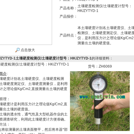
土壤硬度检测仪/土壤硬度计型号：
产品名称：
HK/ZYTYD-1
产品报价：
本土壤硬度计别名土壤硬度仪、土
检测仪、土壤硬度测定仪、土壤硬
产品特点：
仪，是利用压力计之理论值Kg/Cm2
测量出土壤的硬度值。
点击放大
/ZYTYD-1土壤硬度检测仪/土壤硬度计型号：HK/ZYTYD-1
的详细资料：
硬度检测仪/土壤硬度计型号：HK/ZYTYD-1
货号：ZH6069
简
介
:
壤硬度计别名土壤硬度仪、土壤硬度检测
土壤硬度测定仪、土壤硬度测量仪，是利用
计之理论值Kg/Cm2,直接测量出土壤的硬度
原理：
壤硬度计是利用压力计之理论值Kg/Cm2,直
量出土壤的硬度值。
土壤的透水性，通气性及大型机器作业的土
质调查研究，利用此土壤硬度计方便准确。
方法：
先将欲测量的土壤表面整平，然后将本器*部