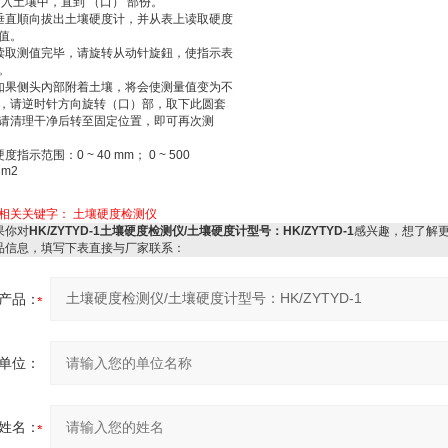
插入土壤中，直到 （口） 部份。
垂直順向拔出土壤硬度计，并从表上读取硬度
值。
读取测值完毕，请旋转从动针旋鈕，使指示表
。
如果侧头內部附着土壤，将会使测量值变为不
，请逆时针方向旋转（口）部，取下此圆套
请清理干净后转至固定位置，即可再次测
度指示范围：0 ~ 40 mm； 0 ~ 500
Cm2
相关关键字：
土壤硬度检测仪
你对
HK/ZYTYD-1土壤硬度检测仪/土壤硬度计型号：HK/ZYTYD-1
感兴趣，想了解
品信息，填写下表直接与厂家联系：
产品：
单位：
姓名：