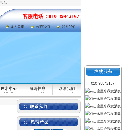
产品。
岩心劈样机|岩芯劈样机
客服电话：010-89942167
型号：GFRD-812
设为首页
收藏我们
联系我们
氯气检测仪|氯气泄漏浓度
检测仪 型号：FABJ-50
010-89942167
1
液体色度色差仪|废水色度
色差仪 型号：QSWT-
SS1