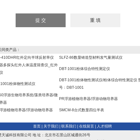
同类产品：
C-410DHR红外定向半球反射率仪
SLFZ-86数显铸造型材料发气量测试仪
器多探头红外人体温度筛查仪_红外
DBT-1001粉体综合特性测定仪
仪
DBT-1001粉体物性测试仪/粉体综合特性测定仪 
T-1001粉体物性测试仪
号：DBT-1001
250浮游生物培养系统/藻类培养器/微
PR浮游植物培养器/浮游动物培养器
养器
R浮游植物培养器/浮游动物培养器
SMCM-8台式数显四位半表
首页
|
关于我们
|
联系我们
|
在线留言
|
人才招聘
慧天诚科技有限公司 地 址：北京市石景山区城通街26号