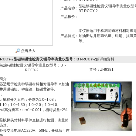
型磁钢磁性检测仪/磁导率测量仪型
产品名称：
BT-RCCY-2
产品报价：
本仪器适用于检测弱磁材料相对磁导率
产品特点：
如油田钻井用磁钻铤、磁钢、抗磁
等。
点击放大
-RCCY-2型磁钢磁性检测仪/磁导率测量仪型号：BT-RCCY-2
的详细资料：
型磁钢磁性检测仪/磁导率测量仪型号：BT-
货号：ZH9381
RCCY-2
简介
器适用于检测种弱磁材料相对磁导率ur,如油
井用磁钻铤、种磁钢、抗磁黄铜等。
：
μr量程分为五档：分别为1.0~1.03；
~1.10；1.0~1.30；1.0~2.0；1.0~4.0。
zui高分辨率：ur=1+0.001，相对误差±2%
是以探头对材料零件直接进行检测，测量简
迅速。
外接交流电源AC220V、50Hz，开机后可连
作。