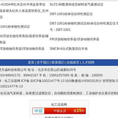
C-410DHR红外定向半球反射率仪
SLFZ-86数显铸造型材料发气量测试仪
器多探头红外人体温度筛查仪_红外
DBT-1001粉体综合特性测定仪
仪
DBT-1001粉体物性测试仪/粉体综合特性测定仪 
T-1001粉体物性测试仪
号：DBT-1001
250浮游生物培养系统/藻类培养器/微
PR浮游植物培养器/浮游动物培养器
养器
R浮游植物培养器/浮游动物培养器
SMCM-8台式数显四位半表
首页
|
关于我们
|
联系我们
|
在线留言
|
人才招聘
慧天诚科技有限公司 地 址：北京市石景山区城通街26号
10-89942170、89942167 手 机：15652257065 传 真： 邮 编：100055
持：
化工仪器网
ICP备:
京ICP备10021477号-13
访问数量统计836332共计
管理登陆
G
10021477号-13
化石油气采样器，杂质度过滤测定仪，自动颗粒强度检测仪，工业锅炉水位显示控制
化工仪器网
15
中级会员
第
年