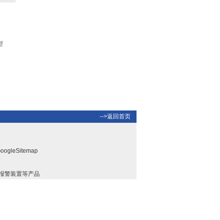
型
氯气检测仪|氯气泄漏浓度
检测仪 型号：FABJ-50
-->返回首页
液体色度色差仪|废水色度
色差仪 型号：QSWT-
oogleSitemap
SS1
报警装置等产品