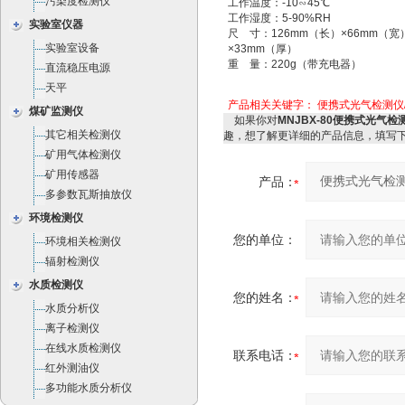
污染度检测仪
工作温度：-10∽45℃
工作湿度：5-90%RH
实验室仪器
尺 寸：126mm（长）×66mm（宽
实验室设备
×33mm（厚）
重 量：220g（带充电器）
直流稳压电源
天平
产品相关关键字：
便携式光气检测仪
煤矿监测仪
如果你对
MNJBX-80便携式光气
其它相关检测仪
趣，想了解更详细的产品信息，填写
矿用气体检测仪
矿用传感器
产品：
多参数瓦斯抽放仪
环境检测仪
您的单位：
环境相关检测仪
辐射检测仪
水质检测仪
您的姓名：
水质分析仪
离子检测仪
在线水质检测仪
联系电话：
红外测油仪
多功能水质分析仪