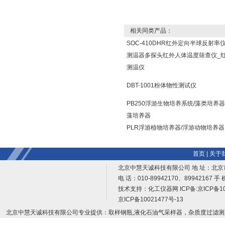
相关同类产品：
SOC-410DHR红外定向半球反射率
测温器多探头红外人体温度筛查仪_
测温仪
DBT-1001粉体物性测试仪
PB250浮游生物培养系统/藻类培养器
藻培养器
PLR浮游植物培养器/浮游动物培养器
首页
|
关于
北京中慧天诚科技有限公司 地 址：北京
电 话：010-89942170、89942167 手 
技术支持：
化工仪器网
ICP备:
京ICP备10
京ICP备10021477号-13
北京中慧天诚科技有限公司专业提供：取样钢瓶,液化石油气采样器，杂质度过滤测