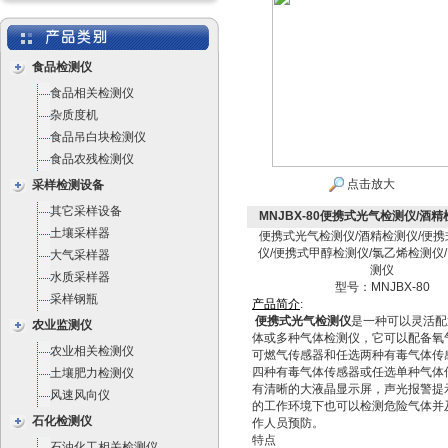
食品检测仪
食品相关检测仪
杂质度机
食品吊白块检测仪
食品农残检测仪
点击放大
采样检测设备
其它采样设备
MNJBX-80便携式光气检测仪/酒
土壤采样器
便携式光气检测仪/酒精检测仪/便
仪/便携式甲醇检测仪/氯乙烯检测仪
大气采样器
测仪
水质采样器
型号：MNJBX-80
采样钢瓶
产
品
简
介
:
便携式光气检测仪
是一种可以灵活配
农业监测仪
体或多种气体检测仪，它可以配备氧
农业相关检测仪
可燃气传感器和任选两种有毒气体传
四种有毒气体传感器或任选单种气体
土壤肥力检测仪
有清晰的大液晶显示屏，声光报警提
风速风向仪
的工作环境下也可以检测危险气体并
石化检测仪
作人员预防。
特点
石油化工相关检测仪