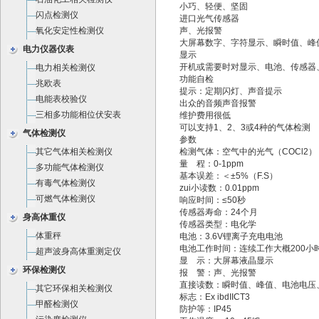
小巧、轻便、坚固
闪点检测仪
进口光气传感器
氧化安定性检测仪
声、光报警
大屏幕数字、字符显示、瞬时值、峰值
电力仪器仪表
显示
开机或需要时对显示、电池、传感器
电力相关检测仪
功能自检
兆欧表
提示：定期闪灯、声音提示
电能表校验仪
出众的音频声音报警
三相多功能相位伏安表
维护费用很低
可以支持1、2、3或4种的气体检测
气体检测仪
参数
其它气体相关检测仪
检测气体：空气中的光气（COCl2）
量 程：0-1ppm
多功能气体检测仪
基本误差：＜±5%（F.S）
有毒气体检测仪
zui小读数：0.01ppm
可燃气体检测仪
响应时间：≤50秒
传感器寿命：24个月
身高体重仪
传感器类型：电化学
体重秤
电池：3.6V锂离子充电电池
电池工作时间：连续工作大概200小
超声波身高体重测定仪
显 示：大屏幕液晶显示
环保检测仪
报 警：声、光报警
直接读数：瞬时值、峰值、电池电压、
其它环保相关检测仪
标志：Ex ibdIICT3
甲醛检测仪
防护等：IP45