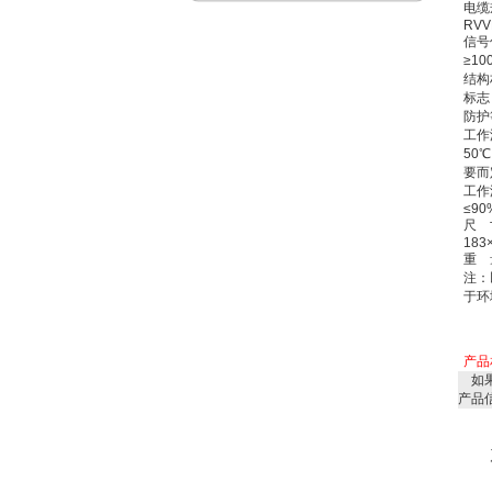
电缆
RVV
信号
≥10
结构
标志：
防护
工作
50
要而
工作
≤90
尺 
183
重 量
注：
于环
产品
如果
产品