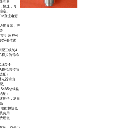
处理器
，快速，可
稳定。
-30V直流电源
浓度显示，声
警
信号 用户可
实际要求而
。
标配三线制4-
mA模拟信号输
二线制4-
mA模拟信号输
选配）
继电器输出
配）
RS485总线输
选配）
速度快，测量
高
i的性能和较低
装费用
费用低
气体：空气中