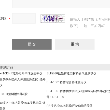
证码：
请输入计算结果（填写阿
数字），如：三加四=7
同类产品：
C-410DHR红外定向半球反射率仪
SLFZ-86数显铸造型材料发气量测试仪
器多探头红外人体温度筛查仪_红外
DBT-1001粉体综合特性测定仪
仪
DBT-1001粉体物性测试仪/粉体综合特性测定仪 
T-1001粉体物性测试仪
号：DBT-1001
250浮游生物培养系统/藻类培养器/微
PR浮游植物培养器/浮游动物培养器
养器