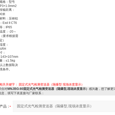
规格：型号
P3×1.0mm2
传输距离：
00米
材料：压铸铝
Exd II CT6
等：IP65
温度：-20～
℃（要求根据需
定）
湿度：
%RH
寸：
×143×107mm
：≤1.5kg
以上数据取决
境条件。
相关关键字：
固定式光气检测变送器（隔爆型
现场浓度显示）
你对
MNJBG-80固定式光气检测变送器（隔爆型,现场浓度显示）
感兴趣，想了解更
信息，填写下表直接与厂家联系：
产品：