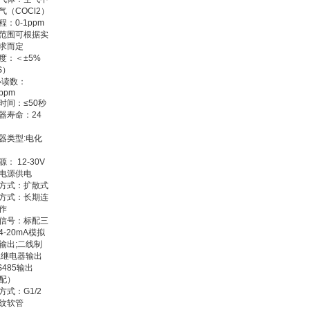
气（COCl2）
程：0-1ppm
范围可根据实
求而定
度：＜±5%
S）
i小读数：
1ppm
时间：≤50秒
器寿命：24
器类型:电化
： 12-30V
电源供电
方式：扩散式
方式：长期连
作
信号：标配三
4-20mA模拟
输出;二线制
,继电器输出
S485输出
配）
方式：G1/2
纹软管