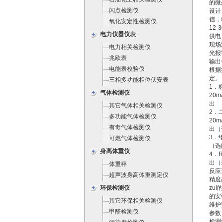
的微
闪点检测仪
设计
信，
氧化安定性检测仪
12
电力仪器仪表
供电
现场
电力相关检测仪
光报
兆欧表
输出
电能表校验仪
根据
定
三相多功能相位伏安表
1．
气体检测仪
20
出
其它气体相关检测仪
2．
多功能气体检测仪
20
有毒气体检测仪
出（
3．
可燃气体检测仪
（选
身高体重仪
4．
出（
体重秤
反应
超声波身高体重测定仪
精度
环保检测仪
zu
的安
其它环保相关检测仪
维护
甲醛检测仪
参数
检测