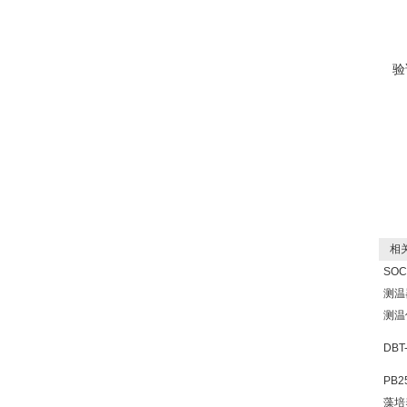
验
相关
SO
测温
测温
DB
PB
藻培