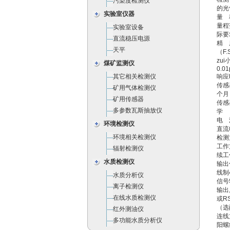
污染度检测仪
的光
实验室仪器
量 
量程
实验室设备
际要
直流稳压电源
精 
天平
（F.
zu
煤矿监测仪
0.0
其它相关检测仪
响应
传感
矿用气体检测仪
个月
矿用传感器
传感
多参数瓦斯抽放仪
学
电 源
环境检测仪
直流
环境相关检测仪
检测
工作
辐射检测仪
续工
水质检测仪
输出
线制
水质分析仪
信号
离子检测仪
输出
在线水质检测仪
或R
（选
红外测油仪
连线
多功能水质分析仪
阳螺