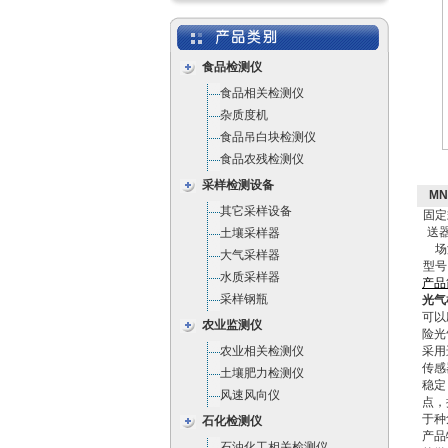
食品检测仪
食品相关检测仪
杂质度机
食品吊白块检测仪
食品农残检测仪
采样检测设备
M
其它采样设备
固定
送
土壤采样器
场
大气采样器
型号
水质采样器
产
品
采样钢瓶
光气
可以
农业监测仪
险光
农业相关检测仪
采用
传感
土壤肥力检测仪
稳定
风速风向仪
点，
于种
石化检测仪
产品
石油化工相关检测仪