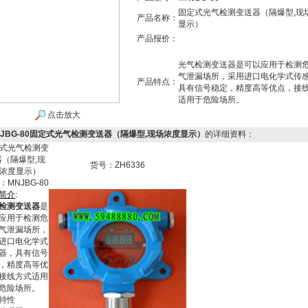
固定式光气检测变送器（隔爆型,现
产品名称：
显示）
产品报价：
光气检测变送器是可以应用于检测
气泄漏场所，采用进口电化学式传
产品特点：
具有信号稳定，精度高等优点，接
适用于危险场所。
点击放大
NJBG-80固定式光气检测变送器（隔爆型,现场浓度显示）
的详细资料：
式光气检测变
器（隔爆型,现
货号：ZH6336
浓度显示）
：MNJBG-80
简
介
:
检测变送器
是
应用于检测危
气泄漏场所，
进口电化学式
器，具有信号
，精度高等优
接线方式适用
危险场所。
特性