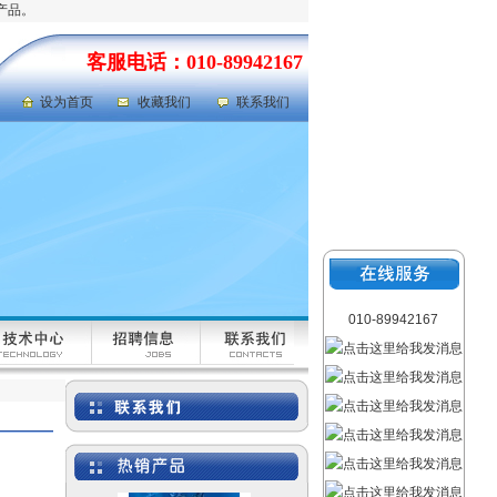
产品。
岩心劈样机|岩芯劈样机
客服电话：010-89942167
型号：GFRD-812
设为首页
收藏我们
联系我们
氯气检测仪|氯气泄漏浓度
检测仪 型号：FABJ-50
010-89942167
）
液体色度色差仪|废水色度
色差仪 型号：QSWT-
SS1