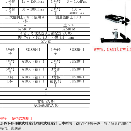
5
号转
15
～
150mPa.s
1
号转
3
～
150dPa.s
子
子
3
号转
50
～
300mPa.s
2
号转
100
～
子
子
4000dPa.s
zui大值的土
5
％
（
使用
A
测量值的土
10
％
、
B
杯
）
--
土
5
％
62.5RPM
62.5RPM
4
节
5
号电池或
AC
适配器
VA-05
98（W） × 181（D） × 40（H） mm
570
克
3
号转
SUS304 1
1
号转
SUS304 1
子
子
4
号转
A1050（
铝
） 1
2
号转
SUS304 1
子
子
5
号转
A1050（
铝
） 1
3
号转
SUS304 1
子
子
A
杯
A1050（
铝
） 1
3
号杯
SUS304 1
B
杯
A1050（
铝
） 1
延长 转
SUS304 1
子
4
1
支架
VA-04
AC
适配器
VA-05
关键字：
便携式粘度计
对
ZHVT-4F便携式粘度计/指针式粘度计 日本型号：ZHVT-4F
感兴趣，想了解更详细的
直接与厂家联系：