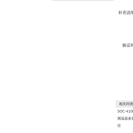
补充说
验证
相关同类
SOC-4
测温器多
仪