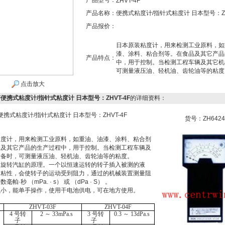
产品型号：
ZHVT-4F
产品名称：
便携式粘度计/指针式粘度计 日本型号：ZH
产品报价：
日本原装粘度计，用来检测工业原料，如
漆、涂料、粘合剂等。在食品及其它产品
产品特点：
中，用于控制。当检测工程车辆及其它机
可测量液压油、轻机油、齿轮油等的粘度
点击放大
4F便携式粘度计/指针式粘度计 日本型号：ZHVT-4F
的详细资料：
便携式粘度计/指针式粘度计 日本型号：ZHVT-4F
货号：ZH6424
粘度计，用来检测工业原料，如重油、油漆、涂料、粘合剂
品及其它产品的生产过程中，用于控制。当检测工程车辆及
设备时，可测量液压油、轻机油、齿轮油等的粘度。
用旋转汽缸的原理。一个以恒速运转的转子插入被测的液
的粘性，会使转子的运动受到阻力，通过的机械装置测量阻
帕·秒 （mPa. · s） 或 （dPa · S） 。
积小，能单手操作，使用干电池供电，可在地方使用。
ZHVT-03F
ZHVT-04F
4
号转
2
～
33mPa.s
3
号转
0.3
～
13dPa.s
子
子