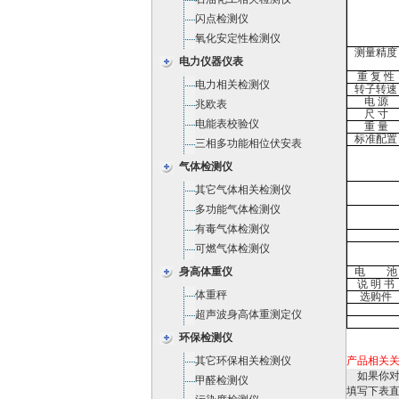
闪点检测仪
氧化安定性检测仪
测量精度
电力仪器仪表
重 复 性
电力相关检测仪
转子转速
电 源
兆欧表
尺 寸
电能表校验仪
重 量
标准配置
三相多功能相位伏安表
气体检测仪
其它气体相关检测仪
多功能气体检测仪
有毒气体检测仪
可燃气体检测仪
身高体重仪
电 池
说 明 书
体重秤
选购件
超声波身高体重测定仪
环保检测仪
其它环保相关检测仪
产品相关
如果你
甲醛检测仪
填写下表