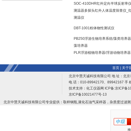
SOC-410DHR红外定向半球反射率
测温器多探头红外人体温度筛查仪_
测温仪
DBT-1001粉体物性测试仪
PB250浮游生物培养系统/藻类培养器
藻培养器
PLR浮游植物培养器/浮游动物培养器
首页
|
关于
北京中慧天诚科技有限公司 地 址：北京
电 话：010-89942170、89942167 手 
技术支持：
化工仪器网
ICP备:
京ICP备10
京ICP备10021477号-13
北京中慧天诚科技有限公司专业提供：取样钢瓶,液化石油气采样器，杂质度过滤测
推