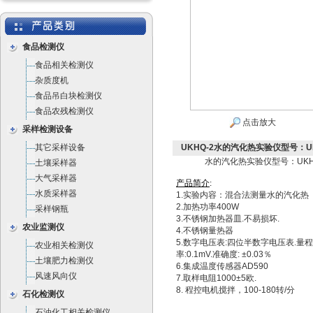
食品检测仪
食品相关检测仪
杂质度机
食品吊白块检测仪
食品农残检测仪
点击放大
采样检测设备
其它采样设备
UKHQ-2水的汽化热实验仪型号：UK
水的汽化热实验仪型号：UKH
土壤采样器
大气采样器
产
品
简
介
:
水质采样器
1.实验内容：混合法测量水的汽化热
2.加热功率400W
采样钢瓶
3.不锈钢加热器皿.不易损坏.
农业监测仪
4.不锈钢量热器
5.数字电压表:四位半数字电压表.量程:
农业相关检测仪
率:0.1mV.准确度: ±0.03％
土壤肥力检测仪
6.集成温度传感器AD590
风速风向仪
7.取样电阻1000±5欧.
8. 程控电机搅拌，100-180转/分
石化检测仪
石油化工相关检测仪