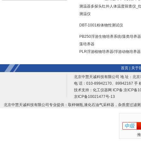
测温器多探头红外人体温度筛查仪_
测温仪
DBT-1001粉体物性测试仪
PB250浮游生物培养系统/藻类培养器
藻培养器
PLR浮游植物培养器/浮游动物培养器
首页
|
关于
北京中慧天诚科技有限公司 地 址：北京
电 话：010-89942170、89942167 手 
技术支持：
化工仪器网
ICP备:
京ICP备10
京ICP备10021477号-13
北京中慧天诚科技有限公司专业提供：取样钢瓶,液化石油气采样器，杂质度过滤测
推