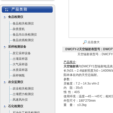
食品检测仪
食品相关检测仪
杂质度机
食品吊白块检测仪
食品农残检测仪
点击放大
采样检测设备
DWCFY-2天空辐射表型号：DWCFY
其它采样设备
天空辐射表型号：DWCFY-
土壤采样器
产
品
简
介
:
大气采样器
天空辐射表
与DWCFY1型辐射电流
水质采样器
长为03.～2.4辐射照度为0～1400W
阳本体在内的天空总辐射。
采样钢瓶
参数：
农业监测仪
灵敏度：7.2～14.3u v/m-2
内 阻：35±5
农业相关检测仪
惰 性：40S
土壤肥力检测仪
使用环境：温度—45～+45℃；相对湿
风速风向仪
外型尺寸：180*270mm
重 量： ≤3.2kg
石化检测仪
石油化工相关检测仪