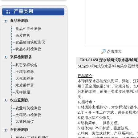
食品检测仪
食品相关检测仪
杂质度机
食品吊白块检测仪
食品农残检测仪
点击放大
采样检测设备
TXH-0145L深水球阀式取水器/球阀
其它采样设备
5L深水球阀式取水器/球阀采水器型号：
土壤采样器
产品简介
:
大气采样器
本球阀采水器能采集海洋、湖泊、江
水质采样器
用于重金属痕量分析，常规分析。也
分析的水样，适用于类水质环境的污
采样钢瓶
测。
农业监测仪
功能特点：
1.材质溶出/吸附小，对水样沾污很小
农业相关检测仪
2.闭－开－闭工作方式，避开表层水
土壤肥力检测仪
3.使用水深不受限制。
风速风向仪
4.结构简单、，操作方便。
6.瓶体为UPVC材质，强度较高。
石化检测仪
7.球阀、索盖式结构，产品系列化、
石油化工相关检测仪