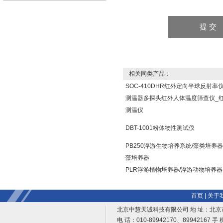
相关同类产品：
SOC-410DHR红外定向半球反射率
测温器多探头红外人体温度筛查仪_
测温仪
DBT-1001粉体物性测试仪
PB250浮游生物培养系统/藻类培养器
藻培养器
PLR浮游植物培养器/浮游动物培养器
首页
|
关于
北京中慧天诚科技有限公司 地 址：北京
电 话：010-89942170、89942167 手 