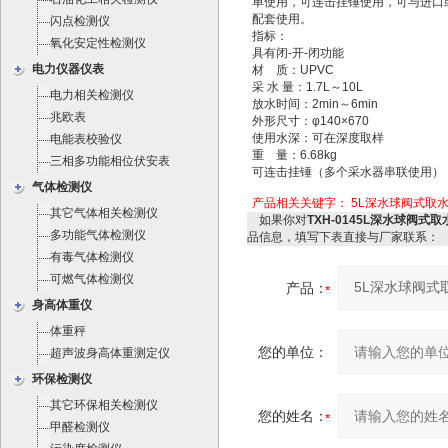
单使用，可连击挂锤使用，可与进口或国
配套使用。
闪点检测仪
指标：
氧化安定性检测仪
具有闭-开-闭功能
电力仪器仪表
材 质：UPVC
采 水 量：1.7L～10L
电力相关检测仪
放水时间：2min～6min
兆欧表
外形尺寸：φ140×670
使用水深：可在深度取样
电能表校验仪
重 量：6.68kg
三相多功能相位伏安表
可连击挂锤（多个采水器串联使用）
气体检测仪
产品相关关键字：
5L深水球阀式取
其它气体相关检测仪
如果你对
TXH-0145L深水球阀式取
多功能气体检测仪
品信息，填写下表直接与厂家联系：
有毒气体检测仪
可燃气体检测仪
产品：
身高体重仪
体重秤
您的单位：
超声波身高体重测定仪
环保检测仪
其它环保相关检测仪
您的姓名：
甲醛检测仪