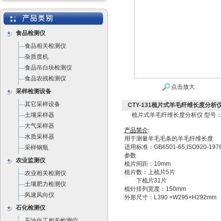
食品检测仪
食品相关检测仪
杂质度机
食品吊白块检测仪
食品农残检测仪
点击放大
采样检测设备
其它采样设备
CTY-131梳片式羊毛纤维长度分析仪 
土壤采样器
梳片式羊毛纤维长度分析仪 型号：CT
大气采样器
产
品
简
介
:
水质采样器
用于测量羊毛毛条的羊毛纤维长度
适用标准：GB6501-65,ISO920-1976,
采样钢瓶
参数
农业监测仪
梳片间距：10mm
梳片数：上梳片5片
农业相关检测仪
下梳片31片
土壤肥力检测仪
梳针排列宽度：150mm
风速风向仪
外形尺寸：L390 ×W295×H292mm
石化检测仪
石油化工相关检测仪