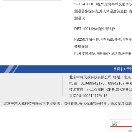
SOC-410DHR红外定向半球反射率
测温器多探头红外人体温度筛查仪_
测温仪
DBT-1001粉体物性测试仪
PB250浮游生物培养系统/藻类培养器
藻培养器
PLR浮游植物培养器/浮游动物培养器
首页
|
关于
北京中慧天诚科技有限公司 地 址：北京
电 话：010-89942170、89942167 手 
技术支持：
化工仪器网
ICP备:
京ICP备10
京ICP备10021477号-13
北京中慧天诚科技有限公司专业提供：取样钢瓶,液化石油气采样器，杂质度过滤测
推