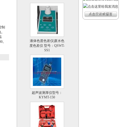
控制
电。
液体色度色差仪|废水色
温
度色差仪 型号：QSWT-
0。
SS1
超声波测厚仪型号：
KYMT-150