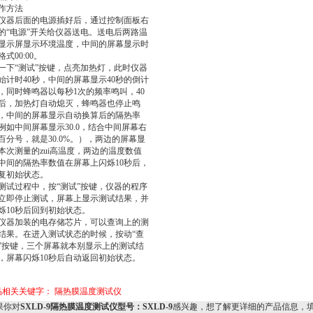
作方法
仪器后面的电源插好后，通过控制面板右
的“电源”开关给仪器送电。送电后两路温
显示屏显示环境温度，中间的屏幕显示时
格式00:00。
一下“测试”按键，点亮加热灯，此时仪器
始计时40秒，中间的屏幕显示40秒的倒计
，同时蜂鸣器以每秒1次的频率鸣叫，40
后，加热灯自动熄灭，蜂鸣器也停止鸣
，中间的屏幕显示自动换算后的隔热率
例如中间屏幕显示30.0，结合中间屏幕右
百分号，就是30.0%。），两边的屏幕显
本次测量的zui高温度，两边的温度数值
中间的隔热率数值在屏幕上闪烁10秒后，
复初始状态。
测试过程中，按“测试”按键，仪器的程序
立即停止测试，屏幕上显示测试结果，并
烁10秒后回到初始状态。
仪器加装的电存储芯片，可以查询上的测
结果。在进入测试状态的时候，按动“查
”按键，三个屏幕就本别显示上的测试结
，屏幕闪烁10秒后自动返回初始状态。
品相关关键字：
隔热膜温度测试仪
你对
SXLD-9隔热膜温度测试仪型号：SXLD-9
感兴趣，想了解更详细的产品信息，