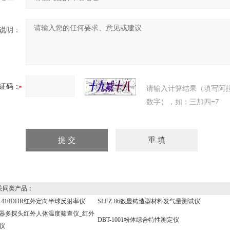
说明：
证码：
请输入计算结果（填写阿
数字），如：三加四=7
同类产品：
C-410DHR红外定向半球反射率仪
SLFZ-86数显铸造型材料发气量测试仪
器多探头红外人体温度筛查仪_红外
DBT-1001粉体综合特性测定仪
仪