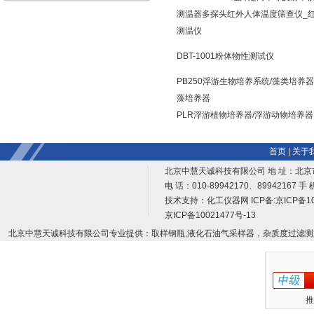
测温器多探头红外人体温度筛查仪_
测温仪
DBT-1001粉体物性测试仪
PB250浮游生物培养系统/藻类培养器
藻培养器
PLR浮游植物培养器/浮游动物培养器
首页
|
关于
北京中慧天诚科技有限公司 地 址：北京
电 话：010-89942170、89942167 手 
技术支持：
化工仪器网
ICP备:
京ICP备10
京ICP备10021477号-13
北京中慧天诚科技有限公司专业提供：取样钢瓶,液化石油气采样器，杂质度过滤测
推