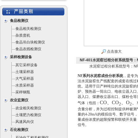
食品检测仪
食品相关检测仪
杂质度机
食品吊白块检测仪
食品农残检测仪
点击放大
采样检测设备
NF-401水泥窑过程分析系统型号：NF
其它采样设备
水泥窑过程分析系统型号：NF-
土壤采样器
NF系列水泥窑成份分析系统
，是专为
大气采样器
法水泥旋窑生产线配套的成套在线过
水质采样器
统。适用于日产种吨位的水泥旋窑的
炉、预热器一筒出口、电收尘器入口
采样钢瓶
器入口、煤磨收尘器出口、煤粉仓等
农业监测仪
CO
、
CO
、
O
、
气体（包括：
2
2
农业相关检测仪
含量分析，并为过程控制提供种被测
量的4-20mA的模拟信号、数字信号
土壤肥力检测仪
量成份浓度的超限报警和联锁开关量
风速风向仪
信号。
石化检测仪
石油化工相关检测仪