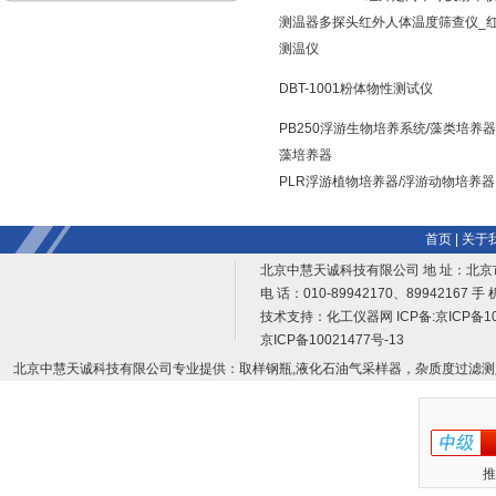
测温器多探头红外人体温度筛查仪_
测温仪
DBT-1001粉体物性测试仪
PB250浮游生物培养系统/藻类培养器
藻培养器
PLR浮游植物培养器/浮游动物培养器
首页
|
关于
北京中慧天诚科技有限公司 地 址：北京
电 话：010-89942170、89942167 手 
技术支持：
化工仪器网
ICP备:
京ICP备10
京ICP备10021477号-13
北京中慧天诚科技有限公司专业提供：取样钢瓶,液化石油气采样器，杂质度过滤测
推