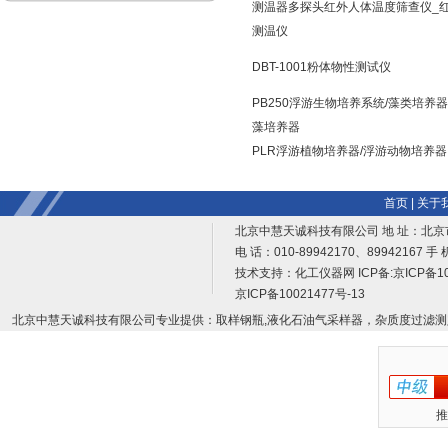
测温器多探头红外人体温度筛查仪_
测温仪
DBT-1001粉体物性测试仪
PB250浮游生物培养系统/藻类培养器
藻培养器
PLR浮游植物培养器/浮游动物培养器
首页
|
关于
北京中慧天诚科技有限公司 地 址：北京
电 话：010-89942170、89942167 手 
技术支持：
化工仪器网
ICP备:
京ICP备10
京ICP备10021477号-13
北京中慧天诚科技有限公司专业提供：取样钢瓶,液化石油气采样器，杂质度过滤测
推