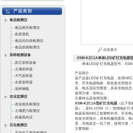
食品检测仪
食品相关检测仪
杂质度机
食品吊白块检测仪
食品农残检测仪
点击放大
采样检测设备
XSM-KZC1A单体LED矿灯充电器型
其它采样设备
单体LED矿灯充电器型号：XSM-
土壤采样器
产品简介：
大气采样器
该产品是LED矿灯充电器，采用AB
水质采样器
壳、开关电源电路、双色发光管指示
高，电压适应范围宽，具有充电状态
采样钢瓶
使用方便，等特点。
农业监测仪
主要特点及使用范围：
XSM-KZC1A型矿灯充电器
（以下简
农业相关检测仪
器），是KL10SM（C）型锂电矿灯
土壤肥力检测仪
电器采用ABS工程塑料外壳、开关电
风速风向仪
色发光管指示，具有机械强度高，电
宽，充电状态一目了然，使用方便，
石化检测仪
主要指标：
石油化工相关检测仪