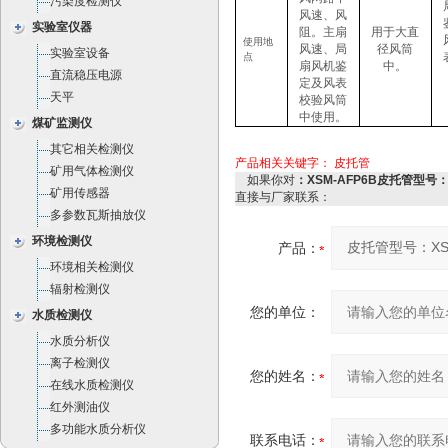
污染度检测仪
风速、风
实验室仪器
阻。主扇
用于大直
使用地
风速、局
径风筒
实验室设备
点
扇风机鉴
中。
直流稳压电源
定及风表
天平
校验风筒
中使用。
煤矿监测仪
其它相关检测仪
产品相关关键字：
皮托管
矿用气体检测仪
如果你对
：XSM-AFP6B皮托管型号：X
矿用传感器
直接与厂家联系：
多参数瓦斯抽放仪
环境检测仪
产品：
环境相关检测仪
辐射检测仪
您的单位：
水质检测仪
水质分析仪
离子检测仪
您的姓名：
在线水质检测仪
红外测油仪
多功能水质分析仪
联系电话：