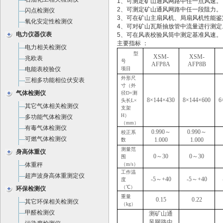
1、可测定矿山通风网路中任一点风速。
2、可测定矿山通风网路中任一段阻力。
闪点检测仪
3、可在矿山主扇风机、局扇风机性能鉴
氧化安定性检测仪
4、可对矿山瓦斯抽放管中流量进行测定
电力仪器仪表
5、可在风表校验风筒中测定基准风速。
主要指标 ：
电力相关检测仪
型
XSM-
XSM-
兆欧表
号
AFP
8A
AFP8B
电能表校验仪
项目
外形尺
三相多功能相位伏安表
寸（外
气体检测仪
径
D
×测
8
×
144
×
430
8
×
144
×
600
6
头长
L
×
其它气体相关检测仪
支架
H
）
多功能气体检测仪
（
mm
）
有毒气体检测仪
0.990
～
0.990
～
校正系
可燃气体检测仪
1.000
1.000
数
测量范
身高体重仪
0
～
30
0
～
30
围
体重秤
（
m/s
）
工作温
超声波身高体重测定仪
-5
～
+40
-5
～
+40
度
（℃）
环保检测仪
重量
0.15
0.22
其它环保相关检测仪
（
kg
）
甲醛检测仪
测矿山通
风网路中