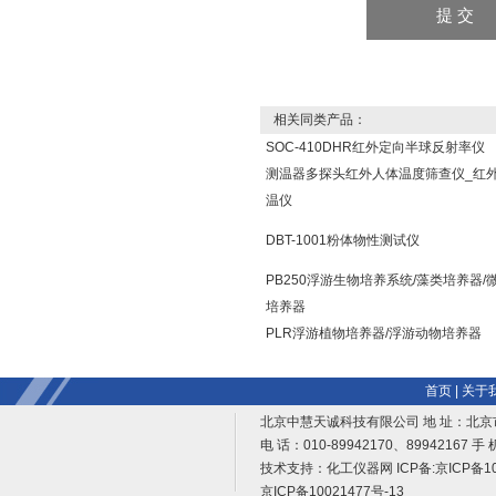
相关同类产品：
SOC-410DHR红外定向半球反射率仪
测温器多探头红外人体温度筛查仪_红
温仪
DBT-1001粉体物性测试仪
PB250浮游生物培养系统/藻类培养器/
培养器
PLR浮游植物培养器/浮游动物培养器
首页
|
关于
北京中慧天诚科技有限公司 地 址：北京
电 话：010-89942170、89942167 手 
技术支持：
化工仪器网
ICP备:
京ICP备10
京ICP备10021477号-13