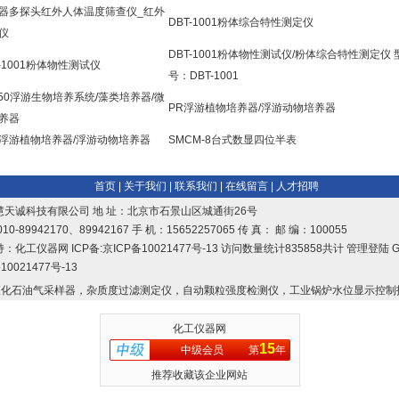
器多探头红外人体温度筛查仪_红外
DBT-1001粉体综合特性测定仪
仪
DBT-1001粉体物性测试仪/粉体综合特性测定仪 
T-1001粉体物性测试仪
号：DBT-1001
250浮游生物培养系统/藻类培养器/微
PR浮游植物培养器/浮游动物培养器
养器
R浮游植物培养器/浮游动物培养器
SMCM-8台式数显四位半表
首页
|
关于我们
|
联系我们
|
在线留言
|
人才招聘
慧天诚科技有限公司 地 址：北京市石景山区城通街26号
10-89942170、89942167 手 机：15652257065 传 真： 邮 编：100055
持：
化工仪器网
ICP备:
京ICP备10021477号-13
访问数量统计835858共计
管理登陆
G
10021477号-13
化石油气采样器，杂质度过滤测定仪，自动颗粒强度检测仪，工业锅炉水位显示控制
化工仪器网
15
中级会员
第
年
推荐收藏该企业网站