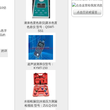
10切
液体色度色差仪|废水色度
色差仪 型号：QSWT-
SS1
总悬浮
样品的
）
的详
超声波测厚仪型号：
KYMT-150
水箱检漏仪|水箱压力测漏
检视组 型号：ZULQ-016