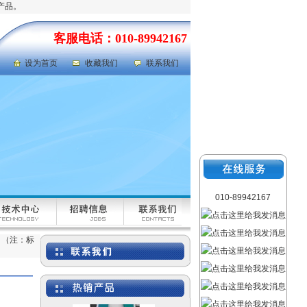
产品。
客服电话：010-89942167
设为首页
收藏我们
联系我们
岩心劈样机|岩芯劈样机
型号：GFRD-812
010-89942167
） （注：标
氯气检测仪|氯气泄漏浓度
检测仪 型号：FABJ-50