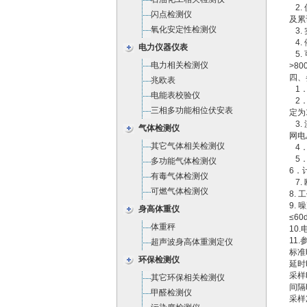
2.
闪点检测仪
及累
氧化安定性检测仪
3.
4.
电力仪器仪表
5.
电力相关检测仪
>8
四、
兆欧表
1．
电能表校验仪
2．
三相多功能相位伏安表
定为1
3.
气体检测仪
网电
其它气体相关检测仪
4．
5．
多功能气体检测仪
6．
有毒气体检测仪
7.
可燃气体检测仪
8.
9. 
身高体重仪
≤60
体重秤
10.
11
超声波身高体重测定仪
标准
环保检测仪
延时
采样
其它环保相关检测仪
间隔
甲醛检测仪
采样