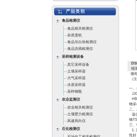
食品检测仪
食品相关检测仪
杂质度机
食品吊白块检测仪
食品农残检测仪
采样检测设备
DS
其它采样设备
细
土壤采样器
微电
大气采样器
（注
水质采样器
一、
采样钢瓶
JJ
HB
农业监测仪
物采
农业相关检测仪
二、
土壤肥力检测仪
该仪
物T
风速风向仪
三、
石化检测仪
1.
性好
石油化工相关检测仪