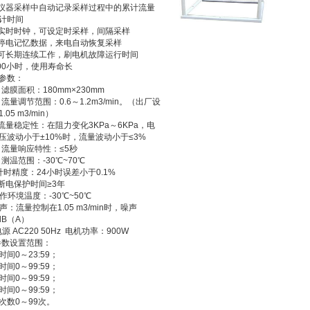
 仪器采样中自动记录采样过程中的累计流量
计时间
 实时时钟，可设定时采样，间隔采样
 停电记忆数据，来电自动恢复采样
 可长期连续工作，刷电机故障运行时间
000小时，使用寿命长
参数：
滤膜面积：180mm×230mm
流量调节范围：0.6～1.2m3/min。（出厂设
.05 m3/min）
 流量稳定性：在阻力变化3KPa～6KPa，电
压波动小于±10%时，流量波动小于≤3%
流量响应特性：≤5秒
测温范围：-30℃~70℃
计时精度：24小时误差小于0.1%
 断电保护时间≥3年
 工作环境温度：-30℃~50℃
噪声：流量控制在1.05 m3/min时，噪声
dB（A）
电源 AC220 50Hz 电机功率：900W
.参数设置范围：
时间0～23:59；
时间0～99:59；
时间0～99:59；
时间0～99:59；
次数0～99次。