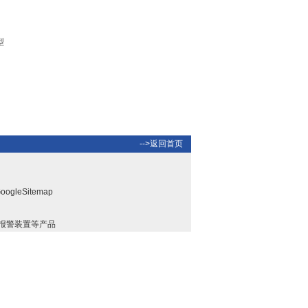
超声波测厚仪型号：
KYMT-150
型
水箱检漏仪|水箱压力测漏
检视组 型号：ZULQ-016
-->返回首页
oogleSitemap
温度测试系统/检测仪器型
号：BYTD-WD-120
报警装置等产品