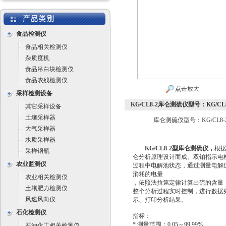
食品检测仪
食品相关检测仪
杂质度机
食品吊白块检测仪
食品农残检测仪
点击放大
采样检测设备
KG/CL8-2库仑测硫仪型号：KG/CL8
其它采样设备
土壤采样器
库仑测硫仪型号：KG/CL8-
大气采样器
水质采样器
KG/CL8-2型库仑测硫仪，
根
采样钢瓶
仑分析原理设计而成。双铂指示电
农业监测仪
过程中电解池状态，通过测量电解
消耗的电量
农业相关检测仪
，依照法拉第定律计算出硫的含量
土壤肥力检测仪
整个分析过程实时控制，进行数据
风速风向仪
示、打印分析结果。
石化检测仪
指标：
* 测量范围：0.05～99.99%
石油化工相关检测仪