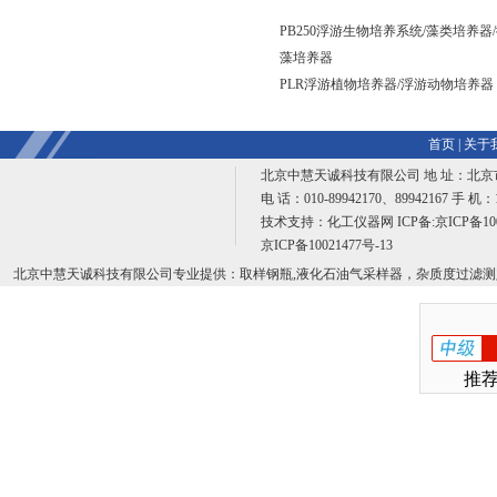
PB250浮游生物培养系统/藻类培养器
藻培养器
PLR浮游植物培养器/浮游动物培养器
首页
|
关于
北京中慧天诚科技有限公司 地 址：北京
电 话：010-89942170、89942167 手 机：
技术支持：
化工仪器网
ICP备:
京ICP备100
京ICP备10021477号-13
北京中慧天诚科技有限公司专业提供：取样钢瓶,液化石油气采样器，杂质度过滤测
推