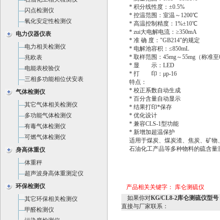
* 积分线性度：±0.5%
闪点检测仪
* 控温范围：室温～1200℃
氧化安定性检测仪
* 高温控制精度：1%±10℃
* zui大电解电流：≥350mA
电力仪器仪表
* 准 确 度："GB214"的规定
电力相关检测仪
* 电解池容积：≤850mL
* 取样范围：45mg～55mg（称准至0
兆欧表
* 显 示：LED
电能表校验仪
* 打 印：μp-16
三相多功能相位伏安表
特点：
* 校正系数自动生成
气体检测仪
* 百分含量自动显示
其它气体相关检测仪
* 结果打印*保存
多功能气体检测仪
* 优化设计
* 兼容CLS-1型功能
有毒气体检测仪
* 新增加超温保护
可燃气体检测仪
适用于煤炭、煤炭渣、焦炭、矿物
石油化工产品等多种物料的硫含量
身高体重仪
体重秤
超声波身高体重测定仪
环保检测仪
产品相关关键字：
库仑测硫仪
如果你对
KG/CL8-2库仑测硫仪型号：
其它环保相关检测仪
直接与厂家联系：
甲醛检测仪