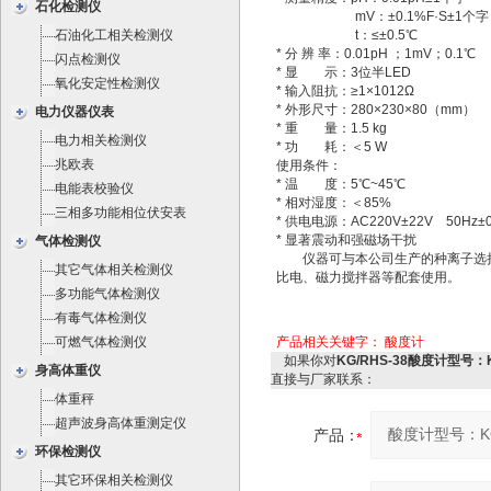
石化检测仪
mV：±0.1%F·S±1个字
石油化工相关检测仪
t：≤±0.5℃
* 分 辨 率：0.01pH ；1mV；0.1℃
闪点检测仪
* 显 示：3位半LED
氧化安定性检测仪
* 输入阻抗：≥1×1012Ω
* 外形尺寸：280×230×80（mm）
电力仪器仪表
* 重 量：1.5 kg
电力相关检测仪
* 功 耗：＜5 W
兆欧表
使用条件：
* 温 度：5℃~45℃
电能表校验仪
* 相对湿度：＜85%
三相多功能相位伏安表
* 供电电源：AC220V±22V 50Hz±0
* 显著震动和强磁场干扰
气体检测仪
仪器可与本公司生产的种离子选
其它气体相关检测仪
比电、磁力搅拌器等配套使用。
多功能气体检测仪
有毒气体检测仪
可燃气体检测仪
产品相关关键字：
酸度计
如果你对
KG/RHS-38酸度计型号：K
身高体重仪
直接与厂家联系：
体重秤
超声波身高体重测定仪
产品：
环保检测仪
其它环保相关检测仪