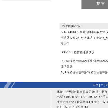
相关同类产品：
SOC-410DHR红外定向半球反射率
测温器多探头红外人体温度筛查仪_
测温仪
DBT-1001粉体物性测试仪
PB250浮游生物培养系统/藻类培养器
藻培养器
PLR浮游植物培养器/浮游动物培养器
首页
|
关于
北京中慧天诚科技有限公司 地 址：北京
电 话：010-89942170、89942167 手 
技术支持：
化工仪器网
ICP备:
京ICP备10
京ICP备10021477号-13