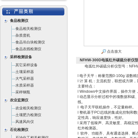
食品检测仪
食品相关检测仪
杂质度机
食品吊白块检测仪
食品农残检测仪
点击放大
采样检测设备
NFHW-300D电弧红外碳硫分析仪型号
其它采样设备
电弧红外碳硫分析仪型号：NFHW
土壤采样器
l 电子天平：称量范围0-100g 读数精度
大气采样器
l 计 算 机：主流机型，联想或方牌，
水质采样器
主要特点：
l Windows中文操作界面，操作方
采样钢瓶
l 动态显示分析过程中的项数据和碳
农业监测仪
线。
l 电子天平联机操作，不定量称样。
农业相关检测仪
l 整机基于PCI总线的集成化控制和
土壤肥力检测仪
定性高，响应速度快，性好。
风速风向仪
l 采用了低噪声、高灵敏度、高稳定
红外检测器。
石化检测仪
l 软件、功能齐、具有通道选择、断
石油化工相关检测仪