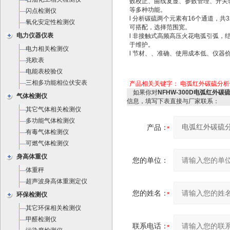
数校正、曲线复显、参数管理、开关
等多种功能。
闪点检测仪
l 分析碳硫两个元素有16个通道，共
氧化安定性检测仪
可搭配，选择范围宽。
电力仪器仪表
l 非接触式高频高压火花电弧引弧，
于维护。
电力相关检测仪
l 节材、、准确、使用成本低、仪器
兆欧表
电能表校验仪
三相多功能相位伏安表
产品相关关键字：
电弧红外碳硫分析
如果你对
NFHW-300D电弧红外碳
气体检测仪
信息，填写下表直接与厂家联系：
其它气体相关检测仪
多功能气体检测仪
产品：
有毒气体检测仪
可燃气体检测仪
身高体重仪
您的单位：
体重秤
超声波身高体重测定仪
您的姓名：
环保检测仪
其它环保相关检测仪
甲醛检测仪
联系电话：