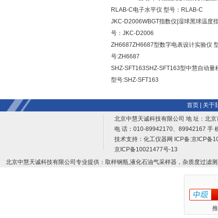
RLAB-C电子水平仪 型号：RLAB-C
JKC-D2006WBGT指数仪|湿球黑球温度
号：JKC-D2006
ZH6687ZH6687型数字电表设计实验仪 
号:ZH6687
SHZ-SFT163SHZ-SFT163型中慧自动
型号:SHZ-SFT163
首页
|
关于
北京中慧天诚科技有限公司 地 址：北京
电 话：010-89942170、89942167 手 
技术支持：
化工仪器网
ICP备:
京ICP备10
京ICP备10021477号-13
北京中慧天诚科技有限公司专业提供：取样钢瓶,液化石油气采样器，杂质度过滤测
推