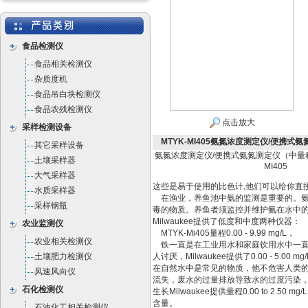
食品检测仪
食品相关检测仪
杂质度机
食品吊白块检测仪
食品农残检测仪
点击放大
采样检测设备
MTYK-MI405氨氮浓度测定仪/便携式氨
其它采样设备
氨氮浓度测定仪/便携式氨氮测定仪（中量程
土壤采样器
MI405
大气采样器
这些是易于使用的比色计,他们可以给你直
水质采样器
在渔业，养鱼池中氨的监测是重要的。氨
采样钢瓶
毒的物质。养鱼者须监控并维护氨在水中
Milwaukee提供了低度和中度两种仪器：
农业监测仪
MTYK-Mi405量程0.00 - 9.99 mg/L，
农业相关检测仪
铁一直是在工业用水和家庭饮用水中一直
土壤肥力检测仪
人讨厌，Milwaukee提供了0.00 - 5.00
在自然水中是常见的物质，他不危害人类
风速风向仪
流失，废水的过量排放导致水的过度污染
石化检测仪
生长Milwaukee提供量程0.00 to 2.50 m
含量。
石油化工相关检测仪