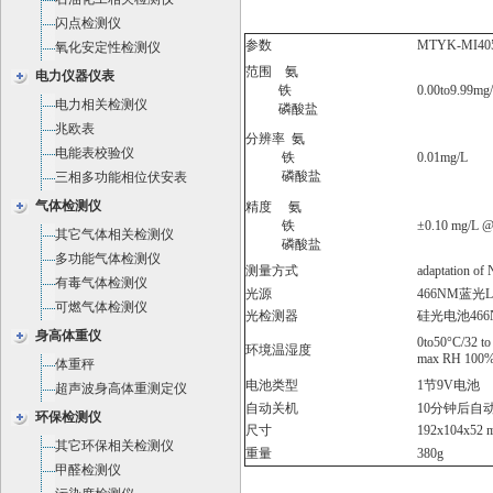
闪点检测仪
参数
MTYK-MI40
氧化安定性检测仪
范围
氨
电力仪器仪表
铁
0.00to9.99
电力相关检测仪
磷酸盐
兆欧表
分辨率
氨
电能表校验仪
铁
0.01mg/L
磷酸盐
三相多功能相位伏安表
气体检测仪
精度
氨
铁
±0.10 mg/L @
其它气体相关检测仪
磷酸盐
多功能气体检测仪
测量方式
adaptation of 
有毒气体检测仪
光源
466NM
蓝光
可燃气体检测仪
光检测器
硅光电池
46
身高体重仪
0to50°C/32 to
环境温湿度
max RH 100
体重秤
电池类型
1
节
9V
电池
超声波身高体重测定仪
自动关机
10
分钟后自
环保检测仪
尺寸
192x104x52 
其它环保相关检测仪
重量
380g
甲醛检测仪