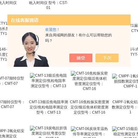
吮入时间仪
吮入时间仪 型号：CST-
01
欢迎您！
来自局域网的朋友！有什么可以帮助您的
吗？
146-3B棉纤维光
CTY-175便携式棉纤维
CTY-131梳片式羊毛纤
CTYT-821漏
长度仪型号：
气流仪/马克隆值仪型
维长度分析仪 型号：
型号：CTYT-
TY146-3B
CTY-131
号：CTY-175
-07颠转仪型号：
CMT-13煅后焦电阻率测
CMT-16焦粒振实密度测
CMPF-1氧化
CMT-07
定仪/焦粒电阻率测定仪
定仪/煅后焦体积密度测
数测定仪型号：C
1
型号：CMT-13
定仪型号：CMT-16