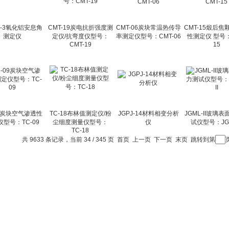
F-3氧化铝安息角
CMT-19炭电抗折强度测
CMT-06炭块常温热传导
CMT-15煅后焦
测定仪
定仪/抗弯度仪型号：
率测定仪型号：CMT-06
性测定仪 型号：
CMT-19
15
09炭块空气渗透性
TC-18布林值测定仪/粉
JGPJ-14材料相变分析
JGML-II玻璃
型号：TC-09
尘细度测量仪型号：
仪
试仪型号：JGM
TC-18
共 9633 条记录，当前 34 / 345 页
首页
上一页
下一页
末页
跳转到第