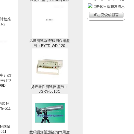
斯计校准
-2
温度测试系统/检测仪器型
号：BYTD-WD-120
功率计/灯
功率计型
扬声器性测试仪 型号：
96D
JGRY-5616C
式起球仪
数码测烟望远镜/烟气黑度
511
计型号：KWST-203A