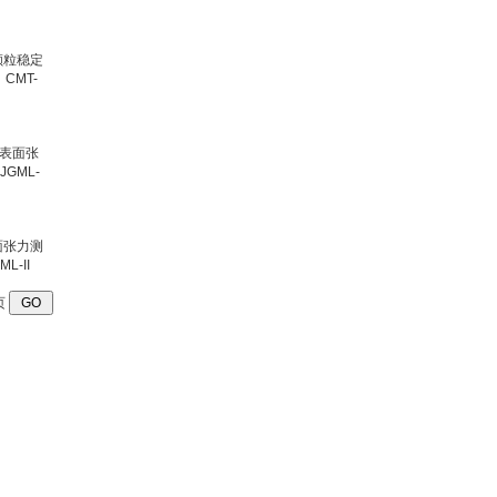
型号：GFRD-812
颗粒稳定
CMT-
氯气检测仪|氯气泄漏浓度
检测仪 型号：FABJ-50
表面张力测
L-II
页
液体色度色差仪|废水色度
色差仪 型号：QSWT-
SS1