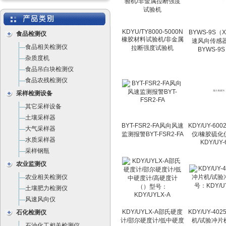
KDYU/TY8000-5000N
BYWS-9S
食品检测仪
橡胶材料试验机/非金属
速风向传感器
食品相关检测仪
拉断强度试验机
BYWS-9
杂质度机
食品吊白块检测仪
食品农残检测仪
采样检测设备
其它采样设备
土壤采样器
BYT-FSR2-FA风向风速
KDY/UY-60
大气采样器
监测报警BYT-FSR2-FA
仪/橡胶硫化
水质采样器
KDY/UY-
采样钢瓶
农业监测仪
农业相关检测仪
土壤肥力检测仪
风速风向仪
KDY/UYLX-A邵氏硬度
KDY/UY-40
石化检测仪
计/邵尔硬度计/低中硬度
机/试验冲片
石油化工相关检测仪